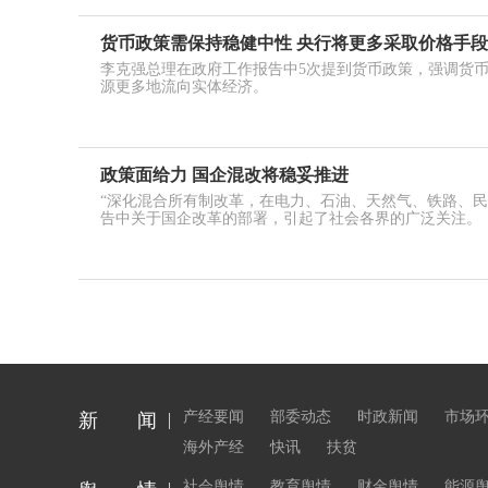
货币政策需保持稳健中性 央行将更多采取价格手
李克强总理在政府工作报告中5次提到货币政策，强调货
源更多地流向实体经济。
政策面给力 国企混改将稳妥推进
“深化混合所有制改革，在电力、石油、天然气、铁路、民
告中关于国企改革的部署，引起了社会各界的广泛关注。
产经要闻
部委动态
时政新闻
市场
新 闻
海外产经
快讯
扶贫
社会舆情
教育舆情
财金舆情
能源