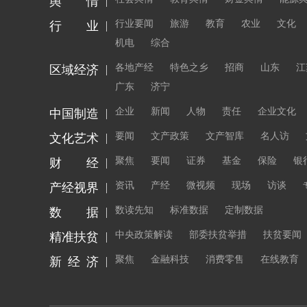
舆 情
行业要闻
旅游
教育
农业
文化
行 业
机电
综合
各地产经
特色之乡
招商
山东
江
区域经济
广东
济宁
企业
新闻
人物
责任
企业文化
中国制造
要闻
文产政策
文产智库
名人访
文化艺术
聚焦
要闻
证券
基金
保险
银
财 经
资讯
产经
微视频
现场
访谈
产经视界
数读先知
标准数据
定制数据
数 据
中央政策解读
部委扶贫举措
扶贫要闻
精准扶贫
聚焦
金融科技
消费零售
在线教育
新 经 济