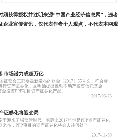
须获得授权并注明来源“中国产业经济信息网”，违者
及企业宣传资讯，仅代表作者个人观点，不代表本网观
容 市场潜力或超万亿
证监会三部委最新发布的财金〔2017〕55号文，符合标
索进行资产证券化，且明确提出推动不动产投资信托基金
场资金投资PPP项目资产证券化产品。
2017-06-26
资产证券化将迎变局
终于迎来了强监管时代。实际上2017年也是PPP资产证券化
期来临，PPP项目的资产证券化将会去往何处？
2017-11-30