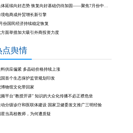
总体延续向好态势 恢复向好基础仍待加固——聚焦7月份中国经济走势
跨境电商成外贸增长新引擎
7月份国民经济持续稳定恢复
六方面举措加大吸引外商投资力度
热点舆情
硅料供应偏紧 多晶硅价格持续上涨
我国首个生态保护监管规划印发
把博物馆文化带回家
视频平台“教授开讲” 知识的大众化传播不必正襟危坐
推动分级诊疗和医联体建设 国家卫健委发文推广三明经验
明星当高校教师，为何遭质疑