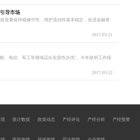
段引导市场
币政策要保持稳健中性，维护流动性基本稳定，促进金融资
2017-03-21
航、电信、军工等领域迈出实质性步伐”。今年政府工作报
2017-03-22
环境
统计数据
政策动态
产经评论
产经分析
产经预警
舆情
医药舆情
环保舆情
司法舆情
企业舆情