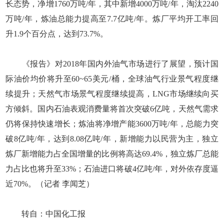
长态势，净增1760万吨/年，其中新增4000万吨/年，淘汰2240
万吨/年，炼油总能力提高至7.7亿吨/年。炼厂平均开工率回
升1.9个百分点，达到73.7%。
《报告》对2018年国内外油气市场进行了展望，预计国
际油价均价将升至60~65美元/桶，全球油气行业景气程度继
续提升；天然气市场景气程度继续提高，LNG市场继续向买
方倾斜。国内石油表观消费量将首次突破6亿吨，天然气需求
仍将保持快速增长；炼油将净增产能3600万吨/年，总能力突
破8亿吨/年，达到8.08亿吨/年，新增能力以民营为主，独立
炼厂新增能力占全国增量的比例将高达69.4%，独立炼厂总能
力占比也将升至33%；石油进口将破4亿吨/年，对外依存度逼
近70%。（记者 李闻芝）
转自：中国化工报