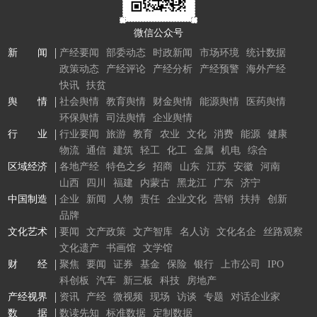
微信公众号
新 闻
产经要闻
部委动态
时政新闻
市场环境
统计数据
政策动态
产经评论
产经分析
产经预警
海外产经
快讯
扶贫
舆 情
社会舆情
教育舆情
财金舆情
能源舆情
医药舆情
环保舆情
司法舆情
企业舆情
行 业
行业要闻
旅游
教育
农业
文化
消费
能源
健康
物流
通信
建筑
轻工
化工
金属
机电
综合
区域经济
各地产经
特色之乡
招商
山东
江苏
安徽
河南
山西
四川
福建
内蒙古
黑龙江
广东
济宁
中国制造
企业
新闻
人物
责任
企业文化
营销
扶持
创新
品牌
文化艺术
要闻
文产政策
文产智库
名人访
文化名企
丝路观察
文化遗产
书画馆
文学馆
财 经
聚焦
要闻
证券
基金
保险
银行
上市公司
IPO
科创板
汽车
新三板
科技
房地产
产经视界
资讯
产经
微视频
现场
访谈
专题
对话企业家
数 据
数读先知
标准数据
定制数据