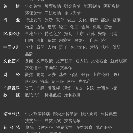
舆 情
社会舆情
教育舆情
财金舆情
能源舆情
医药舆情
环保舆情
司法舆情
企业舆情
行 业
行业要闻
旅游
教育
农业
文化
消费
能源
健康
物流
通信
建筑
轻工
化工
金属
机电
综合
区域经济
各地产经
特色之乡
招商
山东
江苏
安徽
河南
山西
四川
福建
内蒙古
黑龙江
广东
济宁
中国制造
企业
新闻
人物
责任
企业文化
营销
扶持
创新
品牌
文化艺术
要闻
文产政策
文产智库
名人访
文化名企
丝路观察
文化遗产
书画馆
文学馆
财 经
聚焦
要闻
证券
基金
保险
银行
上市公司
IPO
科创板
汽车
新三板
科技
房地产
产经视界
资讯
产经
微视频
现场
访谈
专题
对话企业家
数 据
数读先知
标准数据
定制数据
精准扶贫
中央政策解读
部委扶贫举措
扶贫要闻
扶贫典型
扶贫产业
扶贫人物
扶贫乱象
新 经 济
聚焦
金融科技
消费零售
在线教育
地产服务