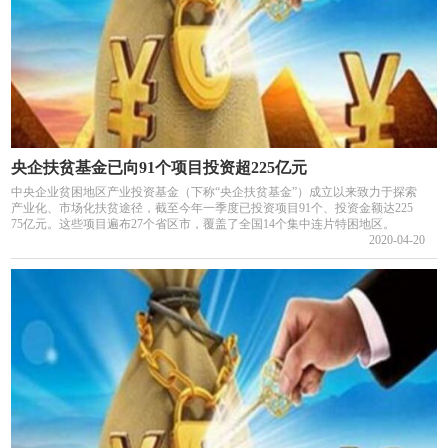
央企扶贫基金已向91个项目投资超225亿元
中央企业贫困地区产业投资基金（下称“央企扶贫基金”）成立以来致力于探索
产业化、市场化扶贫途径，截至今年一季度已投资项目91个、投资金额达225
75亿元。这些项目遍布27个省区市，覆盖了全国14个集中连片特困地区。
2020-04-20