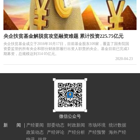
央企扶贫基金解脱贫攻坚融资难题 累计投资225.75亿元
央企扶贫基金成立于2016年10月17日，目前基金股东109家，覆盖了国务院国
资委监管的所有央企和部分财政部履行出资人职责的央企。基金目前已完成3
期募资，总规模达到314 05亿元。
2020-04-23
微信公众号
新 闻
产经要闻
部委动态
时政新闻
市场环境
统计数据
政策动态
产经评论
产经分析
产经预警
海外产经
快讯
扶贫