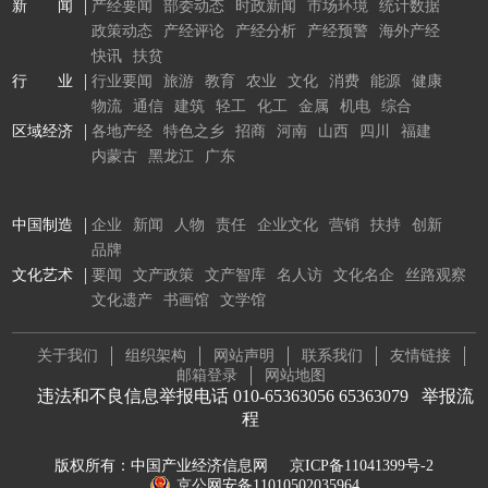
新 闻
产经要闻
部委动态
时政新闻
市场环境
统计数据
政策动态
产经评论
产经分析
产经预警
海外产经
快讯
扶贫
行 业
行业要闻
旅游
教育
农业
文化
消费
能源
健康
物流
通信
建筑
轻工
化工
金属
机电
综合
区域经济
各地产经
特色之乡
招商
河南
山西
四川
福建
内蒙古
黑龙江
广东
中国制造
企业
新闻
人物
责任
企业文化
营销
扶持
创新
品牌
文化艺术
要闻
文产政策
文产智库
名人访
文化名企
丝路观察
文化遗产
书画馆
文学馆
关于我们
组织架构
网站声明
联系我们
友情链接
邮箱登录
网站地图
违法和不良信息举报电话 010-65363056 65363079
举报流
程
版权所有：中国产业经济信息网
京ICP备11041399号-2
京公网安备11010502035964