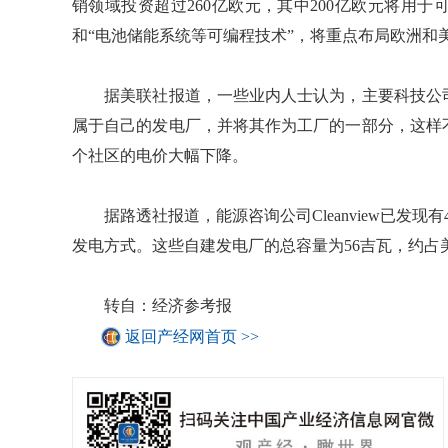
销领域投资超过260亿欧元，其中200亿欧元将用
和“电池储能系统等可编程技术”，将重点布局欧洲和
据美联社报道，一些业内人士认为，主要科技公司
属于自己的发电厂，并将其作为工厂的一部分，这样
个社区的电价大幅下降。
据路透社报道，能源咨询公司Cleanview已发现
发电方式。这些自建发电厂的总容量为56吉瓦，约占
转自：经济参考报
返回产经网首页 >>