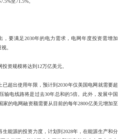
.5%至71.5%。
要满足2030年的电力需求，电网年度投资需增加
重视。
网投资规模将达到12万亿美元。
上已超出使用年限，预计到2030年仅美国电网就需要超
的高压输电线路将是过去30年总和的5倍。此外，发展中国
家的电网融资额需要从目前的每年2800亿美元增加至
生能源的投资力度，计划到2028年，在能源生产和分