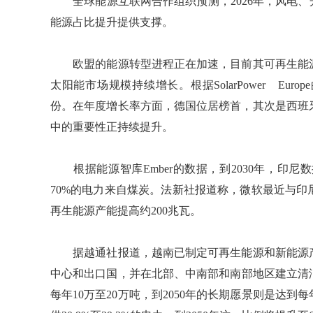
全球能源互联网合作组织预测，2026年，风电、光
能源占比提升提供支撑。
欧盟的能源转型进程正在加速，目前其可再生能源
太阳能市场规模持续增长。根据SolarPower Eu
份。在年度增长率方面，德国位居榜首，其次是西班
中的重要性正持续提升。
根据能源智库Ember的数据，到2030年，印
70%的电力来自煤炭。法新社报道称，微软最近与印
再生能源产能提高约200兆瓦。
据越通社报道，越南已制定可再生能源和新能源产
中心和出口国，并在北部、中南部和南部地区建立清洁
每年10万至20万吨，到2050年的长期愿景则是达到每年