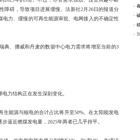
性障碍，导致项目进展缓慢。法新社2月26日的报道分
煤电力、缓慢的可再生能源审批、电网接入的不确定性
瑞典、挪威和丹麦的数据中心电力需求将增至当前的3
电力结构正在发生深刻变化。
再生能源与核电的合计占比将升至50%。在太阳能发电
步逼近燃煤发电量，2025年两者已几乎持平。