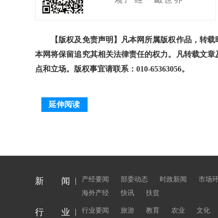
【版权及免责声明】凡本网所属版权作品，转载时
本网将保留追究其相关法律责任的权力。凡转载文章
点和立场。版权事宜请联系：010-65363056。
延伸阅读
产经要闻
部委动态
时政新闻
市场
新 闻
海外产经
快讯
扶贫
行业要闻
旅游
教育
农业
文化
行 业