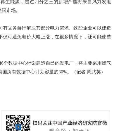
于可再生能源，超过四分之三的新增产能将来自风力发电
美国市场。
有义务自行解决其部分电力需求。这些企业可以建造
不仅可避免电价大幅上涨，在很多情况下，还可能使整
有46个数据中心计划建造自己的发电厂，将主要采用燃气
美国所有数据中心计划容量的30%。（记者 周武英）