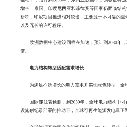
增长，泰国、印度尼西亚和菲律宾等国家仍面临结构
析称，印尼项目推进相对较慢，主要源于不可靠的重
以及冗长的许可程序。
欧洲数据中心建设同样在加速，预计到2030年，
倍。
电力结构转型适配需求增长
为满足不断增长的电力需求并实现绿色转型，全球
国际能源署预测，到2030年，全球电力结构中可
设施创纪录部署的推动下，全球可再生能源发电量正逐