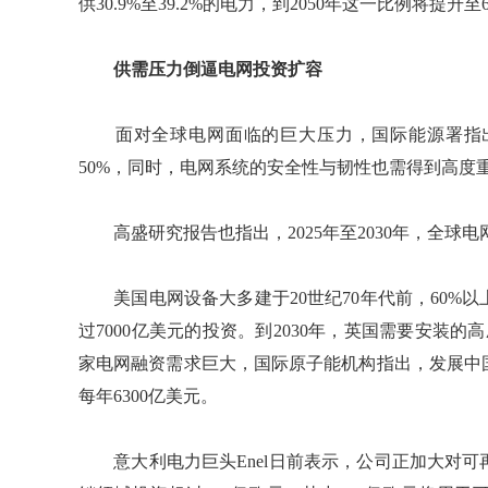
供30.9%至39.2%的电力，到2050年这一比例将提升至67
供需压力倒逼电网投资扩容
面对全球电网面临的巨大压力，国际能源署指出，
50%，同时，电网系统的安全性与韧性也需得到高度
高盛研究报告也指出，2025年至2030年，全球电
美国电网设备大多建于20世纪70年代前，60%以
过7000亿美元的投资。到2030年，英国需要安装
家电网融资需求巨大，国际原子能机构指出，发展中国
每年6300亿美元。
意大利电力巨头Enel日前表示，公司正加大对可再