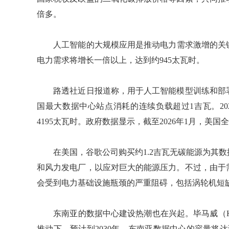
倍多。
人工智能的大规模应用是推动电力需求激增的关键力
电力需求将增长一倍以上，达到约945太瓦时。
路透社近日报道称，用于人工智能模型训练和部署
国最大数据中心站点消耗的连续负载超过1吉瓦。2
4195太瓦时。政府数据显示，截至2026年1月，美国
在美国，谷歌公司购买约1.2吉瓦无碳能源为其数
和风力发电厂，以应对巨大的能源压力。不过，由于
会受到电力基础设施瓶颈的严重阻碍，包括涡轮机短
东南亚的数据中心建设热潮也在兴起。毕马威（KP
推动下，预计到2030年，东南亚数据中心的容量将达