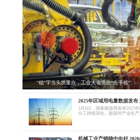
“八纵八横”高铁网扩容 广湛高铁、汕汕高铁全
2025年区域用电量数据发
3月6日，国家能源局发布202
分工持续深化，能源对产业生产
机械工业产销稳中向好 2026