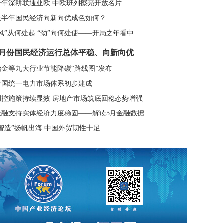
十年深耕联通亚欧 中欧班列擦亮开放名片
上半年国民经济向新向优成色如何？
“风”从何处起 “劲”向何处使——开局之年看中...
5月份国民经济运行总体平稳、向新向优
冶金等九大行业节能降碳“路线图”发布
全国统一电力市场体系初步建成
调控施策持续显效 房地产市场筑底回稳态势增强
金融支持实体经济力度稳固——解读5月金融数据
“智造”扬帆出海 中国外贸韧性十足
风电行业转出新空间 锚定50亿千瓦装机目标