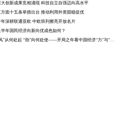
重大创新成果竞相涌现 科技自立自强迈向高水平
五方面十五条举措出台 推动利用外资固稳促优
十年深耕联通亚欧 中欧班列擦亮开放名片
上半年国民经济向新向优成色如何？
“风”从何处起 “劲”向何处使——开局之年看中国经济“力”与“势”