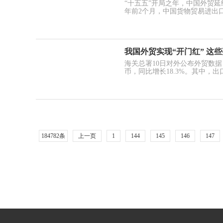
“十五五”开局之年，中国外贸延
年前2个月，中国货物贸易进出口总
我国外贸实现“开门红” 这
海关总署10日对外公布外贸数据
币，同比增长18.3%。其中，出口4
184782条
上一页
1
144
145
146
147