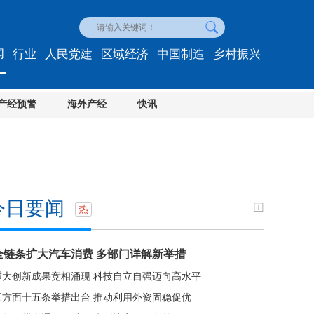
闻
行业
人民党建
区域经济
中国制造
乡村振兴
产经预警
海外产经
快讯
今日要闻
热
全链条扩大汽车消费 多部门详解新举措
重大创新成果竞相涌现 科技自立自强迈向高水平
五方面十五条举措出台 推动利用外资固稳促优