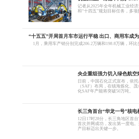
记者从2025年全年机械工业经
和“十四五”规划目标任务，多
“十五五”开局首月车市运行平稳 出口、商用车成
1月，乘用车产销分别完成206.2万辆和198.8万辆，环比分别
央企重组强力切入绿色航空燃
日前，中国石化正式宣布，依托
（SAF）布局，在镇海炼化、茂
化SAF年产能将突破50万吨。
长三角首台“华龙一号”核电
12日17时28分，长三角地区
首次并网成功，发出第一度电。
产目标迈出关键一步。