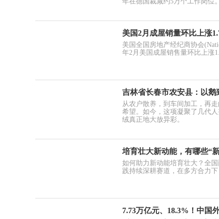
年在德国裁减约5万个工作岗位
美国2月成屋销量环比上涨1.
美国全国房地产经纪商协会(National
年2月美国成屋销售量环比上涨1
吉林省长春市农安县：以鹅
从农户散养，到车间加工，再走
希望。如今，这项凝聚了几代人
绒真正地大放异彩。
培育壮大新动能，有哪些“新
如何助力新动能培育壮大？全国
践持续深耕赛道，在多方合力下
7.73万亿元、18.3%！中