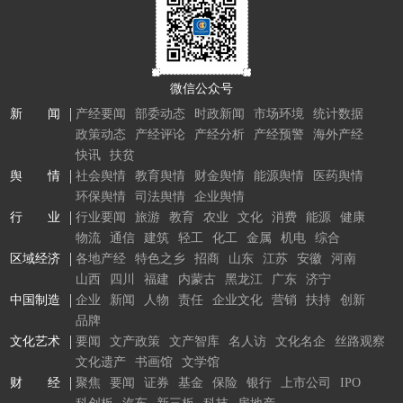
微信公众号
新 闻
产经要闻
部委动态
时政新闻
市场环境
统计数据
政策动态
产经评论
产经分析
产经预警
海外产经
快讯
扶贫
舆 情
社会舆情
教育舆情
财金舆情
能源舆情
医药舆情
环保舆情
司法舆情
企业舆情
行 业
行业要闻
旅游
教育
农业
文化
消费
能源
健康
物流
通信
建筑
轻工
化工
金属
机电
综合
区域经济
各地产经
特色之乡
招商
山东
江苏
安徽
河南
山西
四川
福建
内蒙古
黑龙江
广东
济宁
中国制造
企业
新闻
人物
责任
企业文化
营销
扶持
创新
品牌
文化艺术
要闻
文产政策
文产智库
名人访
文化名企
丝路观察
文化遗产
书画馆
文学馆
财 经
聚焦
要闻
证券
基金
保险
银行
上市公司
IPO