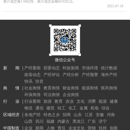
累计成交量1.94亿吨，累计成交金额84.92亿元。
2022-07-18
微信公众号
新 闻
产经要闻
部委动态
时政新闻
市场环境
统计数据
政策动态
产经评论
产经分析
产经预警
海外产经
快讯
扶贫
舆 情
社会舆情
教育舆情
财金舆情
能源舆情
医药舆情
环保舆情
司法舆情
企业舆情
行 业
行业要闻
旅游
教育
农业
文化
消费
能源
健康
物流
通信
建筑
轻工
化工
金属
机电
综合
区域经济
各地产经
特色之乡
招商
山东
江苏
安徽
河南
山西
四川
福建
内蒙古
黑龙江
广东
济宁
中国制造
企业
新闻
人物
责任
企业文化
营销
扶持
创新