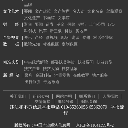
品牌
文化艺术
要闻
文产政策
文产智库
名人访
文化名企
丝路观察
文化遗产
书画馆
文学馆
财 经
聚焦
要闻
证券
基金
保险
银行
上市公司
IPO
科创板
汽车
新三板
科技
房地产
产经视界
资讯
产经
微视频
现场
访谈
专题
对话企业家
数 据
数读先知
标准数据
定制数据
精准扶贫
中央政策解读
部委扶贫举措
扶贫要闻
扶贫典型
扶贫产业
扶贫人物
扶贫乱象
新 经 济
聚焦
金融科技
消费零售
在线教育
地产服务
出行服务
专题报道
关于我们
组织架构
网站声明
联系我们
人员招聘
友情链接
邮箱登录
编辑查询
违法和不良信息举报电话 010-65363056 65363079
举报流
程
版权所有：中国产业经济信息网
京ICP备11041399号-2