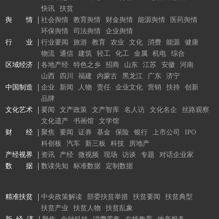
快讯
扶贫
舆 情
社会舆情
教育舆情
财金舆情
能源舆情
医药舆情
环保舆情
司法舆情
企业舆情
行 业
行业要闻
旅游
教育
农业
文化
消费
能源
健康
物流
通信
建筑
轻工
化工
金属
机电
综合
区域经济
各地产经
特色之乡
招商
山东
江苏
安徽
河南
山西
四川
福建
内蒙古
黑龙江
广东
济宁
中国制造
企业
新闻
人物
责任
企业文化
营销
扶持
创新
品牌
文化艺术
要闻
文产政策
文产智库
名人访
文化名企
丝路观察
文化遗产
书画馆
文学馆
财 经
聚焦
要闻
证券
基金
保险
银行
上市公司
IPO
科创板
汽车
新三板
科技
房地产
产经视界
资讯
产经
微视频
现场
访谈
专题
对话企业家
数 据
数读先知
标准数据
定制数据
精准扶贫
中央政策解读
部委扶贫举措
扶贫要闻
扶贫典型
扶贫产业
扶贫人物
扶贫乱象