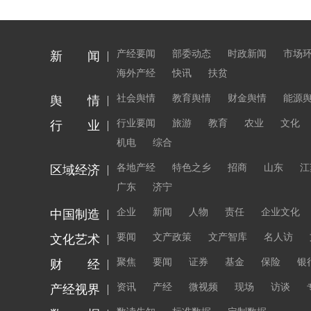
产经要闻
部委动态
时政新闻
市场
新 闻
海外产经
快讯
扶贫
社会舆情
教育舆情
财金舆情
能源
舆 情
行业要闻
旅游
教育
农业
文化
行 业
机电
综合
各地产经
特色之乡
招商
山东
江
区域经济
广东
济宁
企业
新闻
人物
责任
企业文化
中国制造
要闻
文产政策
文产智库
名人访
文化艺术
聚焦
要闻
证券
基金
保险
银
财 经
资讯
产经
微视频
现场
访谈
产经视界