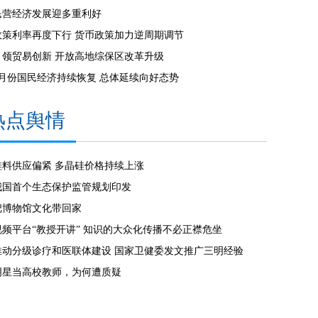
民营经济发展迎多重利好
政策利率再度下行 货币政策加力逆周期调节
引领贸易创新 开放高地综保区改革升级
7月份国民经济持续恢复 总体延续向好态势
热点舆情
硅料供应偏紧 多晶硅价格持续上涨
我国首个生态保护监管规划印发
把博物馆文化带回家
视频平台“教授开讲” 知识的大众化传播不必正襟危坐
推动分级诊疗和医联体建设 国家卫健委发文推广三明经验
明星当高校教师，为何遭质疑