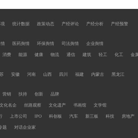
环境
统计数据
政策动态
产经评论
产经分析
产经预警
舆情
医药舆情
环保舆情
司法舆情
企业舆情
消费
能源
健康
物流
通信
建筑
轻工
化工
金
苏
安徽
河南
山西
四川
福建
内蒙古
黑龙江
营销
扶持
创新
品牌
文化名企
丝路观察
文化遗产
书画馆
文学馆
行
上市公司
IPO
科创板
汽车
新三板
科技
房地产
专题
对话企业家