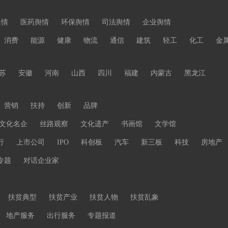
舆情
医药舆情
环保舆情
司法舆情
企业舆情
消费
能源
健康
物流
通信
建筑
轻工
化工
金
苏
安徽
河南
山西
四川
福建
内蒙古
黑龙江
营销
扶持
创新
品牌
文化名企
丝路观察
文化遗产
书画馆
文学馆
行
上市公司
IPO
科创板
汽车
新三板
科技
房地产
专题
对话企业家
扶贫典型
扶贫产业
扶贫人物
扶贫乱象
地产服务
出行服务
专题报道