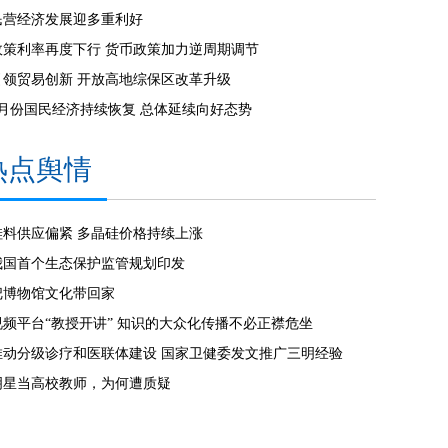
民营经济发展迎多重利好
政策利率再度下行 货币政策加力逆周期调节
引领贸易创新 开放高地综保区改革升级
7月份国民经济持续恢复 总体延续向好态势
热点舆情
硅料供应偏紧 多晶硅价格持续上涨
我国首个生态保护监管规划印发
把博物馆文化带回家
视频平台“教授开讲” 知识的大众化传播不必正襟危坐
推动分级诊疗和医联体建设 国家卫健委发文推广三明经验
明星当高校教师，为何遭质疑