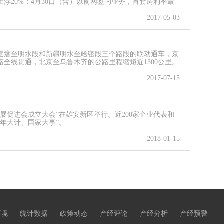
浮20%；4月30日（含）以前网签的业务，首套房利率最
2017-05-03
白疙瘩至明水段和新疆明水至哈密段三个路段的联动通车，京
全线贯通，北京至乌鲁木齐的公路里程缩短近1300公里。
2017-07-15
展促进会成立大会”在雄安新区举行。近200家企业代表和
年大计、国家大事”。
2018-01-15
环境
统计数据
政策动态
产经评论
产经分析
产经预警