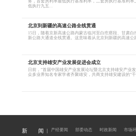
务，首套房利率最低执行基准利率，二套房执行基准利率上
低执行九五...
北京到新疆的高速公路全线贯通
15日，随着京新高速公路内蒙古临河至白疙瘩段、甘肃
新公路大通道全线贯通。这意味着从北京到新疆的高速公路
北京支持雄安产业发展促进会成立
日前，“首届中国雄安产业发展论坛暨北京支持雄安产业发
众多业界知名专家学者齐聚雄安，共商支持雄安建设的“千
产经要闻
部委动态
时政新闻
市场
新 闻