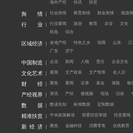
海外产经
快讯
扶贫
社会舆情
教育舆情
财金舆情
能源
舆 情
行业要闻
旅游
教育
农业
文化
行 业
机电
综合
各地产经
特色之乡
招商
山东
江
区域经济
广东
济宁
企业
新闻
人物
责任
企业文化
中国制造
要闻
文产政策
文产智库
名人访
文化艺术
聚焦
要闻
证券
基金
保险
银
财 经
资讯
产经
微视频
现场
访谈
产经视界
数读先知
标准数据
定制数据
数 据
中央政策解读
部委扶贫举措
扶贫要闻
精准扶贫
聚焦
金融科技
消费零售
在线教育
新 经 济