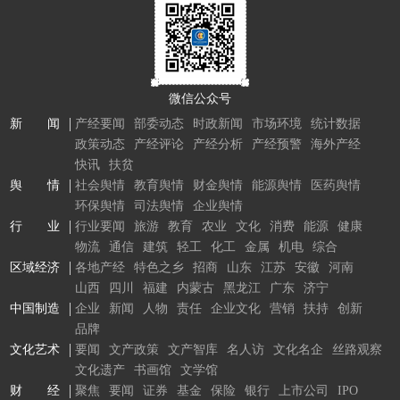
微信公众号
新 闻
产经要闻
部委动态
时政新闻
市场环境
统计数据
政策动态
产经评论
产经分析
产经预警
海外产经
快讯
扶贫
舆 情
社会舆情
教育舆情
财金舆情
能源舆情
医药舆情
环保舆情
司法舆情
企业舆情
行 业
行业要闻
旅游
教育
农业
文化
消费
能源
健康
物流
通信
建筑
轻工
化工
金属
机电
综合
区域经济
各地产经
特色之乡
招商
山东
江苏
安徽
河南
山西
四川
福建
内蒙古
黑龙江
广东
济宁
中国制造
企业
新闻
人物
责任
企业文化
营销
扶持
创新
品牌
文化艺术
要闻
文产政策
文产智库
名人访
文化名企
丝路观察
文化遗产
书画馆
文学馆
财 经
聚焦
要闻
证券
基金
保险
银行
上市公司
IPO