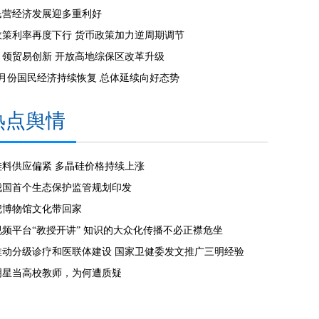
民营经济发展迎多重利好
政策利率再度下行 货币政策加力逆周期调节
引领贸易创新 开放高地综保区改革升级
7月份国民经济持续恢复 总体延续向好态势
热点舆情
硅料供应偏紧 多晶硅价格持续上涨
我国首个生态保护监管规划印发
把博物馆文化带回家
视频平台“教授开讲” 知识的大众化传播不必正襟危坐
推动分级诊疗和医联体建设 国家卫健委发文推广三明经验
明星当高校教师，为何遭质疑