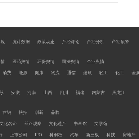
环境
统计数据
政策动态
产经评论
产经分析
产经预警
舆情
医药舆情
环保舆情
司法舆情
企业舆情
消费
能源
健康
物流
通信
建筑
轻工
化工
金
苏
安徽
河南
山西
四川
福建
内蒙古
黑龙江
营销
扶持
创新
品牌
文化名企
丝路观察
文化遗产
书画馆
文学馆
行
上市公司
IPO
科创板
汽车
新三板
科技
房地产