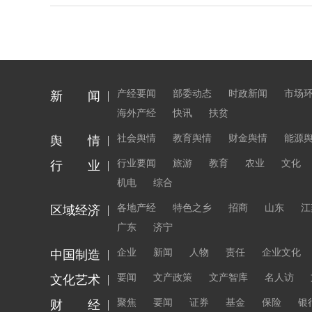
产经要闻
部委动态
时政新闻
市场
新 闻
海外产经
快讯
扶贫
社会舆情
教育舆情
财金舆情
能源
舆 情
行业要闻
旅游
教育
农业
文化
行 业
机电
综合
各地产经
特色之乡
招商
山东
江
区域经济
广东
济宁
企业
新闻
人物
责任
企业文化
中国制造
要闻
文产政策
文产智库
名人访
文化艺术
聚焦
要闻
证券
基金
保险
银
财 经