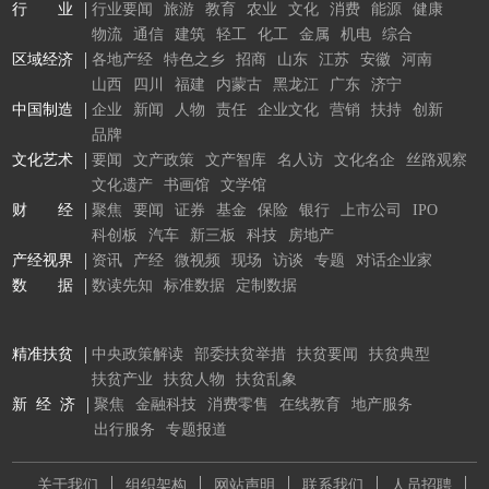
行 业
行业要闻
旅游
教育
农业
文化
消费
能源
健康
物流
通信
建筑
轻工
化工
金属
机电
综合
区域经济
各地产经
特色之乡
招商
山东
江苏
安徽
河南
山西
四川
福建
内蒙古
黑龙江
广东
济宁
中国制造
企业
新闻
人物
责任
企业文化
营销
扶持
创新
品牌
文化艺术
要闻
文产政策
文产智库
名人访
文化名企
丝路观察
文化遗产
书画馆
文学馆
财 经
聚焦
要闻
证券
基金
保险
银行
上市公司
IPO
科创板
汽车
新三板
科技
房地产
产经视界
资讯
产经
微视频
现场
访谈
专题
对话企业家
数 据
数读先知
标准数据
定制数据
精准扶贫
中央政策解读
部委扶贫举措
扶贫要闻
扶贫典型
扶贫产业
扶贫人物
扶贫乱象
新 经 济
聚焦
金融科技
消费零售
在线教育
地产服务
出行服务
专题报道
关于我们
组织架构
网站声明
联系我们
人员招聘