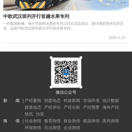
中欧武汉班列开行首趟水果专列
一列载满柑橘、柚子等新鲜水果的专列22日从武汉发出，驶往俄罗斯伊尔库茨
克。这是中欧武汉班列首次开行的水果专列。
2018-11-23
微信公众号
新 闻
产经要闻
部委动态
时政新闻
市场环境
统计数据
政策动态
产经评论
产经分析
产经预警
海外产经
快讯
扶贫
舆 情
社会舆情
教育舆情
财金舆情
能源舆情
医药舆情
环保舆情
司法舆情
企业舆情