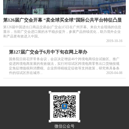
第126届广交会开幕 “卖全球买全球”国际公共平台特征凸显
第126届中国进出口商品交易会(广交会)15日在广州开幕。来自大会现场的信息
显示，当前广交会进口展的水平稳步提升，参展产品持续优化，助力境外企业
和产品更有效进入中国。
2019-10-16
第127届广交会于6月中下旬在网上举办
国务院日前召开常务会议，会议决定增设46个跨境电商综合试验区。推广
促进跨境电商发展的有效做法，实行对综试区跨境电商零售出口货物按规
定免征增值税和消费税、企业所得税核定征收等支持政策，研究将具备条
件的综试区所在城市...
2020-04-08
微信公众号