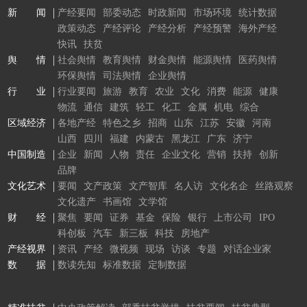
新 闻
产经要闻
部委动态
时政新闻
市场环境
统计数据
政策动态
产经评论
产经分析
产经预警
海外产经
快讯
扶贫
舆 情
社会舆情
教育舆情
财金舆情
能源舆情
医药舆情
环保舆情
司法舆情
企业舆情
行 业
行业要闻
旅游
教育
农业
文化
消费
能源
健康
物流
通信
建筑
轻工
化工
金属
机电
综合
区域经济
各地产经
特色之乡
招商
山东
江苏
安徽
河南
山西
四川
福建
内蒙古
黑龙江
广东
济宁
中国制造
企业
新闻
人物
责任
企业文化
营销
扶持
创新
品牌
文化艺术
要闻
文产政策
文产智库
名人访
文化名企
丝路观察
文化遗产
书画馆
文学馆
财 经
聚焦
要闻
证券
基金
保险
银行
上市公司
IPO
科创板
汽车
新三板
科技
房地产
产经视界
资讯
产经
微视频
现场
访谈
专题
对话企业家
数 据
数读先知
标准数据
定制数据