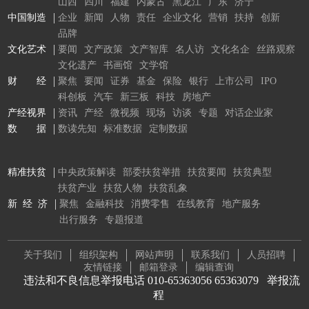
山西
四川
福建
内蒙古
黑龙江
广东
济宁
中国制造
企业
新闻
人物
责任
企业文化
营销
扶持
创新
品牌
文化艺术
要闻
文产政策
文产智库
名人访
文化名企
丝路观察
文化遗产
书画馆
文学馆
财 经
聚焦
要闻
证券
基金
保险
银行
上市公司
IPO
科创板
汽车
新三板
科技
房地产
产经视界
资讯
产经
微视频
现场
访谈
专题
对话企业家
数 据
数读先知
标准数据
定制数据
精准扶贫
中央政策解读
部委扶贫举措
扶贫要闻
扶贫典型
扶贫产业
扶贫人物
扶贫乱象
新 经 济
聚焦
金融科技
消费零售
在线教育
地产服务
出行服务
专题报道
关于我们
组织架构
网站声明
联系我们
人员招聘
友情链接
邮箱登录
编辑查询
违法和不良信息举报电话 010-65363056 65363079
举报流
程