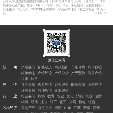
记者从中国国家铁路集团有限公司（下称“国铁集团”）获悉，7月1日，2021年
铁路暑运正式拉开帷幕，8月31日结束，共计62天。暑运期间，全国铁路预计
发送旅客7.5亿人次，与2019年基本持平，客流高峰日预计发送旅客近1400万人
次。
2021-06-30
微信公众号
新 闻
产经要闻
部委动态
时政新闻
市场环境
统计数据
政策动态
产经评论
产经分析
产经预警
海外产经
快讯
扶贫
舆 情
社会舆情
教育舆情
财金舆情
能源舆情
医药舆情
环保舆情
司法舆情
企业舆情
行 业
行业要闻
旅游
教育
农业
文化
消费
能源
健康
物流
通信
建筑
轻工
化工
金属
机电
综合
区域经济
各地产经
特色之乡
招商
山东
江苏
安徽
河南