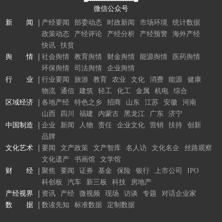
微信公众号
新 闻
产经要闻
部委动态
时政新闻
市场环境
统计数据
政策动态
产经评论
产经分析
产经预警
海外产经
快讯
扶贫
舆 情
社会舆情
教育舆情
财金舆情
能源舆情
医药舆情
环保舆情
司法舆情
企业舆情
行 业
行业要闻
旅游
教育
农业
文化
消费
能源
健康
物流
通信
建筑
轻工
化工
金属
机电
综合
区域经济
各地产经
特色之乡
招商
山东
江苏
安徽
河南
山西
四川
福建
内蒙古
黑龙江
广东
济宁
中国制造
企业
新闻
人物
责任
企业文化
营销
扶持
创新
品牌
文化艺术
要闻
文产政策
文产智库
名人访
文化名企
丝路观察
文化遗产
书画馆
文学馆
财 经
聚焦
要闻
证券
基金
保险
银行
上市公司
IPO
科创板
汽车
新三板
科技
房地产
产经视界
资讯
产经
微视频
现场
访谈
专题
对话企业家
数 据
数读先知
标准数据
定制数据