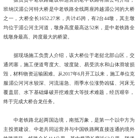
班纳汉湄公河特大桥是中老铁路全线两座跨越湄公河的大桥
之一，大桥全长1652.27米，共计45跨，有2台44墩，其主墩
均位于湄公河主河道，墩身高度最高达52米，是中老铁路全
线墩身最高、跨度最大的桥梁。
据现场施工负责人介绍，该大桥位于老挝北部山区，交
通闭塞，施工便道弯度大、坡度陡、易受洪水和山体滑坡损
毁，材料物资运输困难。从2017年6月开工以来，施工单位克
服湄公河河水较深、河流湍急、雨季水位涨势凶猛、河床无
覆盖层、水下基础爆破开挖难度大等技术难题，经历艰辛，
终于完成大桥合龙任务。
中老铁路北起两国边境，南抵万象，是第一个以中方为
主投资建设、中老共同运营并与中国铁路网直接连通的境外