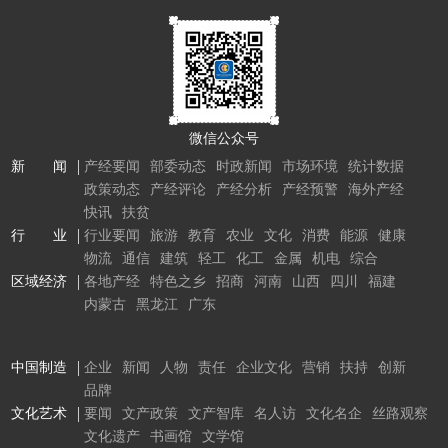
微信公众号
新 闻
产经要闻
部委动态
时政新闻
市场环境
统计数据
政策动态
产经评论
产经分析
产经预警
海外产经
快讯
扶贫
行 业
行业要闻
旅游
教育
农业
文化
消费
能源
健康
物流
通信
建筑
轻工
化工
金属
机电
综合
区域经济
各地产经
特色之乡
招商
河南
山西
四川
福建
内蒙古
黑龙江
广东
中国制造
企业
新闻
人物
责任
企业文化
营销
扶持
创新
品牌
文化艺术
要闻
文产政策
文产智库
名人访
文化名企
丝路观察
文化遗产
书画馆
文学馆