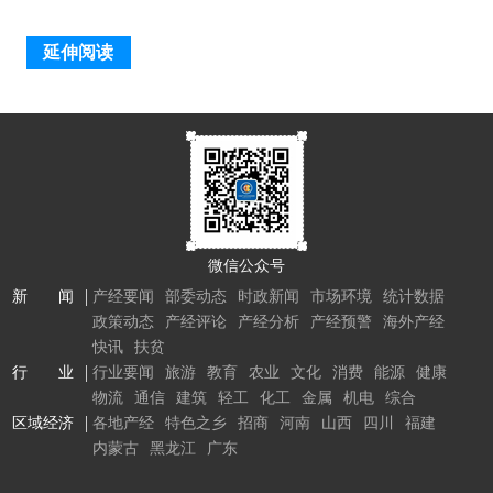
延伸阅读
微信公众号
新 闻
产经要闻
部委动态
时政新闻
市场环境
统计数据
政策动态
产经评论
产经分析
产经预警
海外产经
快讯
扶贫
行 业
行业要闻
旅游
教育
农业
文化
消费
能源
健康
物流
通信
建筑
轻工
化工
金属
机电
综合
区域经济
各地产经
特色之乡
招商
河南
山西
四川
福建
内蒙古
黑龙江
广东