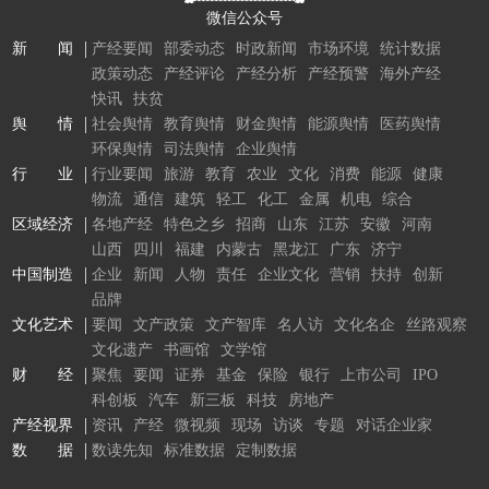
微信公众号
新 闻
产经要闻
部委动态
时政新闻
市场环境
统计数据
政策动态
产经评论
产经分析
产经预警
海外产经
快讯
扶贫
舆 情
社会舆情
教育舆情
财金舆情
能源舆情
医药舆情
环保舆情
司法舆情
企业舆情
行 业
行业要闻
旅游
教育
农业
文化
消费
能源
健康
物流
通信
建筑
轻工
化工
金属
机电
综合
区域经济
各地产经
特色之乡
招商
山东
江苏
安徽
河南
山西
四川
福建
内蒙古
黑龙江
广东
济宁
中国制造
企业
新闻
人物
责任
企业文化
营销
扶持
创新
品牌
文化艺术
要闻
文产政策
文产智库
名人访
文化名企
丝路观察
文化遗产
书画馆
文学馆
财 经
聚焦
要闻
证券
基金
保险
银行
上市公司
IPO
科创板
汽车
新三板
科技
房地产
产经视界
资讯
产经
微视频
现场
访谈
专题
对话企业家
数 据
数读先知
标准数据
定制数据