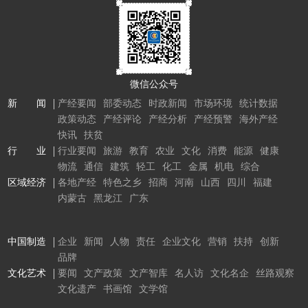
微信公众号
新 闻
产经要闻
部委动态
时政新闻
市场环境
统计数据
政策动态
产经评论
产经分析
产经预警
海外产经
快讯
扶贫
行 业
行业要闻
旅游
教育
农业
文化
消费
能源
健康
物流
通信
建筑
轻工
化工
金属
机电
综合
区域经济
各地产经
特色之乡
招商
河南
山西
四川
福建
内蒙古
黑龙江
广东
中国制造
企业
新闻
人物
责任
企业文化
营销
扶持
创新
品牌
文化艺术
要闻
文产政策
文产智库
名人访
文化名企
丝路观察
文化遗产
书画馆
文学馆