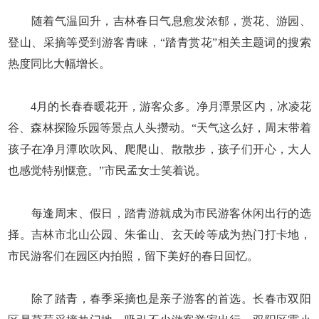
随着气温回升，吉林春日气息愈发浓郁，赏花、游园、
登山、采摘等受到游客青睐，“踏青赏花”相关主题词的搜索
热度同比大幅增长。
4月的长春春暖花开，游客众多。净月潭景区内，冰凌花
谷、森林探险乐园等景点人头攒动。“天气这么好，周末带着
孩子在净月潭吹吹风、爬爬山、散散步，孩子们开心，大人
也感觉特别惬意。”市民孟女士笑着说。
每逢周末、假日，踏青游就成为市民游客休闲出行的选
择。吉林市北山公园、朱雀山、玄天岭等成为热门打卡地，
市民游客们在园区内拍照，留下美好的春日回忆。
除了踏青，春季采摘也是亲子游客的首选。长春市双阳