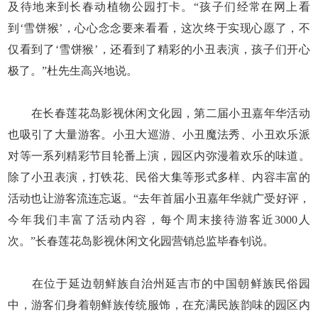
及待地来到长春动植物公园打卡。“孩子们经常在网上看
到‘雪饼猴’，心心念念要来看看，这次终于实现心愿了，不
仅看到了‘雪饼猴’，还看到了精彩的小丑表演，孩子们开心
极了。”杜先生高兴地说。
在长春莲花岛影视休闲文化园，第二届小丑嘉年华活动
也吸引了大量游客。小丑大巡游、小丑魔法秀、小丑欢乐派
对等一系列精彩节目轮番上演，园区内弥漫着欢乐的味道。
除了小丑表演，打铁花、民俗大集等形式多样、内容丰富的
活动也让游客流连忘返。“去年首届小丑嘉年华就广受好评，
今年我们丰富了活动内容，每个周末接待游客近3000人
次。”长春莲花岛影视休闲文化园营销总监毕春钊说。
在位于延边朝鲜族自治州延吉市的中国朝鲜族民俗园
中，游客们身着朝鲜族传统服饰，在充满民族韵味的园区内