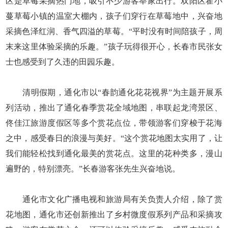
区是草莓采摘热门地，吸引不少游客举家出行。双阳区霍小
蔓草莓小镇的温室大棚内，孩子们穿行在草莓地中，兴奋地
采摘色泽红润、香气四溢的草莓。“平时没有时间陪孩子，周
末来这里体验采摘的乐趣。”孩子玩得很开心，长春市民张女
士也感受到了久违的田园乐趣。
清明假期，通化市以“春韵通化花花视界”为主题开展系
列活动，推出了通化春季赏花全域地图，串联起龙湾景区、
佟佳江旅游度假区等多个赏花点位，带领游客们穿梭于花海
之中，感受春日的浪漫与美好。“这个赏花地图太实用了，让
我们能轻松找到通化最美的赏花点。这里的花种类多，漫山
遍野的，特别漂亮。”长春游客张先生兴奋地说。
通化市文化广播电视和旅游局有关负责人介绍，除了赏
花地图，通化市还创新推出了乡村微度假系列产品和采摘攻