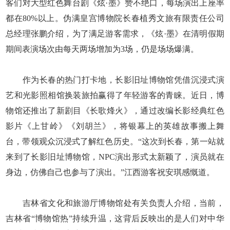
客们对大型红色舞台剧《炫·墨》赞不绝口，每场演出上座率
都在80%以上。伪满皇宫博物院长春植秀文旅有限责任公司
总经理张鹏介绍，为了满足游客需求，《炫·墨》在清明假期
期间表演场次由每天两场增加为3场，仍是场场爆满。
作为长春的热门打卡地，长影旧址博物馆凭借沉浸式演
艺和光影照相馆换装旅拍赢得了年轻游客的青睐。近日，博
物馆还推出了新剧目《长歌烽火》，通过改编长影经典红色
影片《上甘岭》《刘胡兰》，将银幕上的英雄故事搬上舞
台，带领观众沉浸式了解红色历史。“这次到长春，第一站就
来到了长影旧址博物馆，NPC演出形式太新颖了，演员就在
身边，仿佛自己也参与了演出。”江西游客祝安琪感慨道。
吉林省文化和旅游厅博物馆处有关负责人介绍，当前，
吉林省“博物馆热”持续升温，这背后反映出的是人们对中华