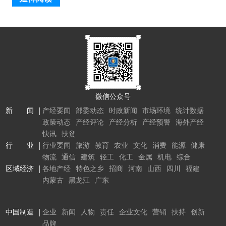
微信公众号
新 闻
产经要闻
部委动态
时政新闻
市场环境
统计数据
政策动态
产经评论
产经分析
产经预警
海外产经
快讯
扶贫
行 业
行业要闻
旅游
教育
农业
文化
消费
能源
健康
物流
通信
建筑
轻工
化工
金属
机电
综合
区域经济
各地产经
特色之乡
招商
河南
山西
四川
福建
内蒙古
黑龙江
广东
中国制造
企业
新闻
人物
责任
企业文化
营销
扶持
创新
品牌