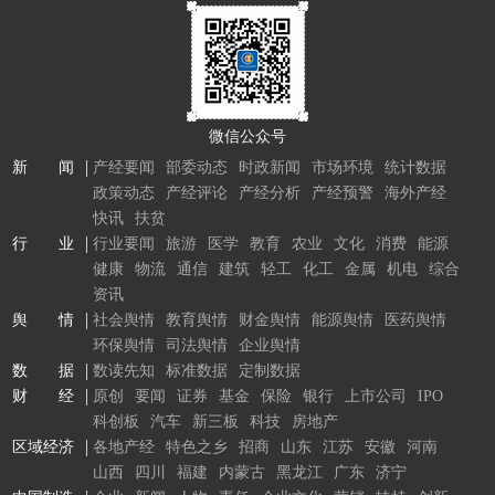
微信公众号
新 闻
产经要闻
部委动态
时政新闻
市场环境
统计数据
政策动态
产经评论
产经分析
产经预警
海外产经
快讯
扶贫
行 业
行业要闻
旅游
医学
教育
农业
文化
消费
能源
健康
物流
通信
建筑
轻工
化工
金属
机电
综合
资讯
舆 情
社会舆情
教育舆情
财金舆情
能源舆情
医药舆情
环保舆情
司法舆情
企业舆情
数 据
数读先知
标准数据
定制数据
财 经
原创
要闻
证券
基金
保险
银行
上市公司
IPO
科创板
汽车
新三板
科技
房地产
区域经济
各地产经
特色之乡
招商
山东
江苏
安徽
河南
山西
四川
福建
内蒙古
黑龙江
广东
济宁