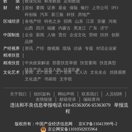
数 据
数读先知
标准数据
定制数据
财 经
原创
要闻
证券
基金
保险
银行
上市公司
IPO
科创板
汽车
新三板
科技
房地产
区域经济
各地产经
特色之乡
招商
山东
江苏
安徽
河南
山西
四川
福建
内蒙古
黑龙江
广东
济宁
中国制造
企业
新闻
人物
责任
企业文化
营销
扶持
创新
品牌
产经视界
资讯
产经
微视频
现场
访谈
专题
对话企业家
精准扶贫
精准扶贫
中央政策解读
部委扶贫举措
扶贫要闻
扶贫典型
扶贫产业
扶贫人物
扶贫乱象
文化艺术
要闻
文产政策
文产智库
名人访
文化名企
丝路观察
文化遗产
书画馆
文学馆
关于我们
组织架构
网站声明
联系我们
人员招聘
友情链接
邮箱登录
编辑查询
违法和不良信息举报电话 010-65363056 65363079
举报流
程
版权所有：中国产业经济信息网
京ICP备11041399号-2
京公网安备11010502035964