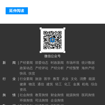
延伸阅读
微信公众号
新 闻
产经要闻
部委动态
时政新闻
市场环境
统计数据
政策动态
产经评论
产经分析
产经预警
海外产经
快讯
扶贫
行 业
行业要闻
旅游
医学
教育
农业
文化
消费
能源
健康
物流
通信
建筑
轻工
化工
金属
机电
综合
资讯
舆 情
社会舆情
教育舆情
财金舆情
能源舆情
医药舆情
环保舆情
司法舆情
企业舆情