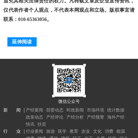
追究其相关法律责任的权力。凡转载文章及企业宣传资讯，
仅代表作者个人观点，不代表本网观点和立场。版权事宜请
联系：010-65363056。
延伸阅读
微信公众号
新 闻
产经要闻
部委动态
时政新闻
市场环境
统计数据
政策动态
产经评论
产经分析
产经预警
海外产经
快讯
扶贫
行 业
行业要闻
旅游
医学
教育
农业
文化
消费
能源