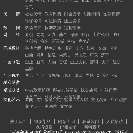
健康
物流
通信
建筑
轻工
化工
金属
机电
综合
资讯
舆 情
社会舆情
教育舆情
财金舆情
能源舆情
医药舆情
环保舆情
司法舆情
企业舆情
数 据
数读先知
标准数据
定制数据
财 经
原创
要闻
证券
基金
保险
银行
上市公司
IPO
科创板
汽车
新三板
科技
房地产
区域经济
各地产经
特色之乡
招商
山东
江苏
安徽
河南
山西
四川
福建
内蒙古
黑龙江
广东
济宁
中国制造
企业
新闻
人物
责任
企业文化
营销
扶持
创新
品牌
产经视界
资讯
产经
微视频
现场
访谈
专题
对话企业家
精准扶贫
精准扶贫
中央政策解读
部委扶贫举措
扶贫要闻
扶贫典型
扶贫产业
扶贫人物
扶贫乱象
文化艺术
要闻
文产政策
文产智库
名人访
文化名企
丝路观察
文化遗产
书画馆
文学馆
关于我们
组织架构
网站声明
联系我们
人员招聘
友情链接
邮箱登录
编辑查询
违法和不良信息举报电话 010-65363056 65363079
举报流