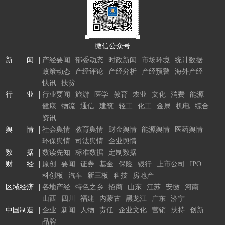
微信公众号
新 闻
产经要闻
部委动态
时政新闻
市场环境
统计数据
政策动态
产经评论
产经分析
产经预警
海外产经
快讯
扶贫
行 业
行业要闻
旅游
医学
教育
农业
文化
消费
能源
健康
物流
通信
建筑
轻工
化工
金属
机电
综合
资讯
舆 情
社会舆情
教育舆情
财金舆情
能源舆情
医药舆情
环保舆情
司法舆情
企业舆情
数 据
数读先知
标准数据
定制数据
财 经
原创
要闻
证券
基金
保险
银行
上市公司
IPO
科创板
汽车
新三板
科技
房地产
区域经济
各地产经
特色之乡
招商
山东
江苏
安徽
河南
山西
四川
福建
内蒙古
黑龙江
广东
济宁
中国制造
企业
新闻
人物
责任
企业文化
营销
扶持
创新
品牌