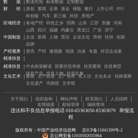
数 据
数读先知
标准数据
定制数据
财 经
原创
要闻
证券
基金
保险
银行
上市公司
IPO
科创板
汽车
新三板
科技
房地产
区域经济
各地产经
特色之乡
招商
山东
江苏
安徽
河南
山西
四川
福建
内蒙古
黑龙江
广东
济宁
中国制造
企业
新闻
人物
责任
企业文化
营销
扶持
创新
品牌
产经视界
资讯
产经
微视频
现场
访谈
专题
对话企业家
精准扶贫
精准扶贫
中央政策解读
部委扶贫举措
扶贫要闻
扶贫典型
扶贫产业
扶贫人物
扶贫乱象
文化艺术
要闻
文产政策
文产智库
名人访
文化名企
丝路观察
文化遗产
书画馆
文学馆
关于我们
组织架构
网站声明
联系我们
人员招聘
友情链接
邮箱登录
编辑查询
违法和不良信息举报电话 010-65363056 65363079
举报流
程
版权所有：中国产业经济信息网
京ICP备11041399号-2
京公网安备11010502035964