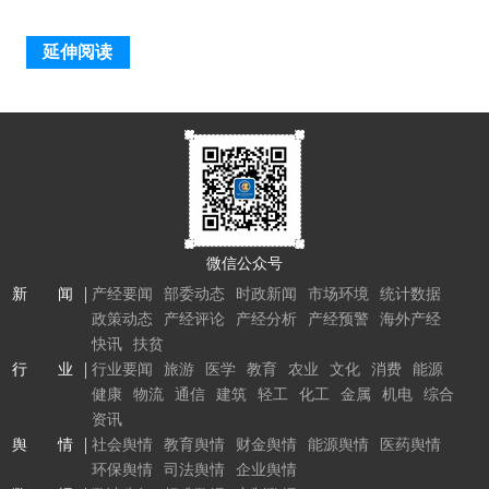
延伸阅读
微信公众号
新 闻
产经要闻
部委动态
时政新闻
市场环境
统计数据
政策动态
产经评论
产经分析
产经预警
海外产经
快讯
扶贫
行 业
行业要闻
旅游
医学
教育
农业
文化
消费
能源
健康
物流
通信
建筑
轻工
化工
金属
机电
综合
资讯
舆 情
社会舆情
教育舆情
财金舆情
能源舆情
医药舆情
环保舆情
司法舆情
企业舆情