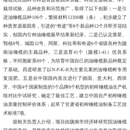
栽培试验、品种改良和示范推广，取得了以下创新：一是引
进油橄榄品种106个，繁殖材料12300株（条），初步建立了
种质资源基因库，引进的“奇迹”等8个新品种12个月即开花结
实，创国内引种油橄榄最早结果新纪录。二是已认定莱星、
鄂植8号、城固32号、阿斯、科拉蒂和奇迹6个省级良种为陇
南油橄榄的主栽品种。三是选育41个（陇榄1-41）优良系
株，半同胞家系69个，为培育中国自己的油橄榄新品种奠定
了基础。四是研发了以N-P-K-B为主要元素的油橄榄树专用
复混肥。五是在中国国内首次进行了德国、意大利、西班
牙、中国4个国家制造的5个品牌8个机型的初榨橄榄油生产机
组对比中试研究，确定了最佳工艺，建立中国自产初榨橄榄
油质量控制评价体系，起草了甘肃省初榨橄榄油制备工艺技
术标准7项。
据相关负责人介绍，项目由陇南市经济林研究院油橄榄