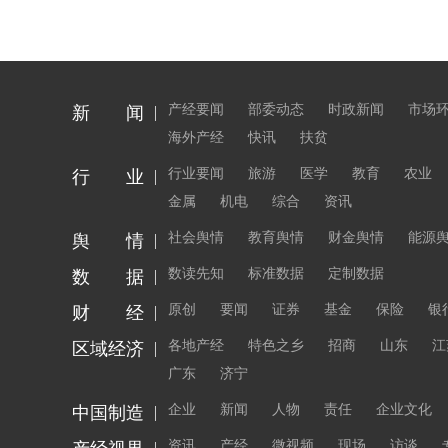
产经要闻
部委动态
时政新闻
市场
新 闻
海外产经
快讯
扶贫
行业要闻
旅游
医学
教育
农业
行 业
金属
机电
综合
资讯
社会舆情
教育舆情
财金舆情
能源
舆 情
数读先知
标准数据
定制数据
数 据
原创
要闻
证券
基金
保险
银
财 经
各地产经
特色之乡
招商
山东
江
区域经济
广东
济宁
企业
新闻
人物
责任
企业文化
中国制造
资讯
产经
微视频
现场
访谈