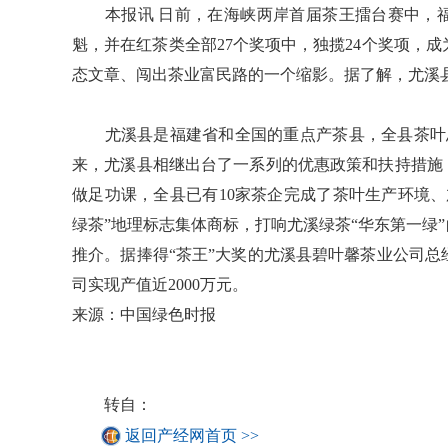
本报讯 日前，在海峡两岸首届茶王擂台赛中，福
魁，并在红茶类全部27个奖项中，独揽24个奖项，
态文章、闯出茶业富民路的一个缩影。据了解，尤溪县201
尤溪县是福建省和全国的重点产茶县，全县茶叶总面
来，尤溪县相继出台了一系列的优惠政策和扶持措施
做足功课，全县已有10家茶企完成了茶叶生产环境
绿茶”地理标志集体商标，打响尤溪绿茶“华东第一绿
推介。据捧得“茶王”大奖的尤溪县碧叶馨茶业公司总
司实现产值近2000万元。
来源：中国绿色时报
转自：
返回产经网首页 >>