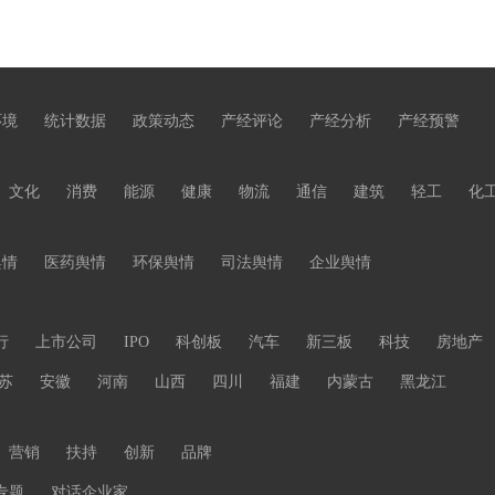
环境
统计数据
政策动态
产经评论
产经分析
产经预警
文化
消费
能源
健康
物流
通信
建筑
轻工
化
舆情
医药舆情
环保舆情
司法舆情
企业舆情
行
上市公司
IPO
科创板
汽车
新三板
科技
房地产
苏
安徽
河南
山西
四川
福建
内蒙古
黑龙江
营销
扶持
创新
品牌
专题
对话企业家