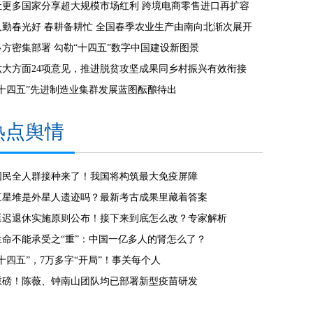
让更多国家分享超大规模市场红利 跨境电商零售进口再扩容
人勤春光好 春耕备耕忙 全国春季农业生产由南向北渐次展开
多方密集部署 勾勒“十四五”数字中国建设新图景
六大方面24项意见，推进脱贫攻坚成果同乡村振兴有效衔接
“十四五”先进制造业集群发展蓝图酝酿待出
热点舆情
国民全人群接种来了！我国将构筑最大免疫屏障
三星堆是外星人遗迹吗？最新考古成果里藏着答案
延迟退休实施原则公布！接下来到底怎么改？专家解析
生命不能承受之“重”：中国一亿多人的肾怎么了？
“十四五”，7万多字“开局”！事关每个人
重磅！陈薇、钟南山团队均已部署新型疫苗研发