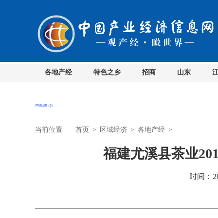
各地产经
特色之乡
招商
山东
当前位置
首页
>
区域经济
>
各地产经
>
福建尤溪县茶业20
时间：201