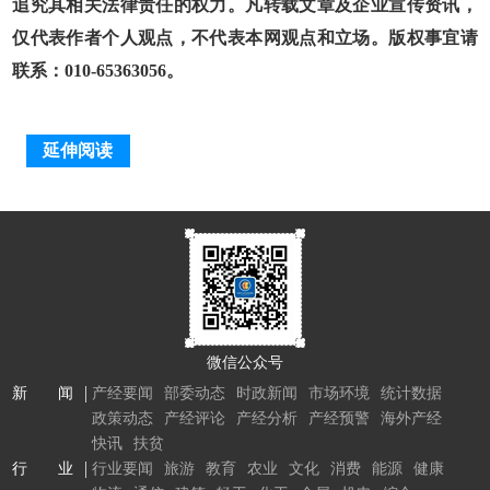
追究其相关法律责任的权力。凡转载文章及企业宣传资讯，
仅代表作者个人观点，不代表本网观点和立场。版权事宜请
联系：010-65363056。
延伸阅读
微信公众号
新 闻
产经要闻
部委动态
时政新闻
市场环境
统计数据
政策动态
产经评论
产经分析
产经预警
海外产经
快讯
扶贫
行 业
行业要闻
旅游
教育
农业
文化
消费
能源
健康