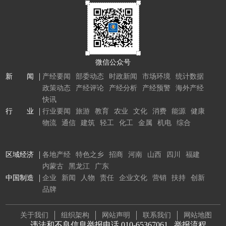
微信公众号
新 闻
产经要闻
部委动态
时政新闻
市场环境
统计数据
政策动态
产经评论
产经分析
产经预警
海外产经
快讯
行 业
行业要闻
旅游
教育
农业
文化
消费
能源
健康
物流
通信
建筑
轻工
化工
金属
机电
综合
区域经济
各地产经
特色之乡
招商
河南
山西
四川
福建
内蒙古
黑龙江
广东
中国制造
企业
新闻
人物
责任
企业文化
营销
扶持
创新
品牌
关于我们
组织架构
网站声明
联系我们
网站地图
违法和不良信息举报电话 010-65367061
举报流程