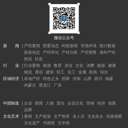
微信公众号
新 闻
产经要闻
部委动态
时政新闻
市场环境
统计数据
政策动态
产经评论
产经分析
产经预警
海外产经
快讯
扶贫
行 业
行业要闻
旅游
教育
农业
文化
消费
能源
健康
物流
通信
建筑
轻工
化工
金属
机电
综合
区域经济
各地产经
特色之乡
招商
河南
山西
四川
福建
内蒙古
黑龙江
广东
中国制造
企业
新闻
人物
责任
企业文化
营销
扶持
创新
品牌
文化艺术
要闻
文产政策
文产智库
名人访
文化名企
丝路观察
文化遗产
书画馆
文学馆