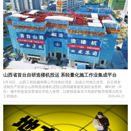
山西省首台自研造楼机投运 系轻量化施工作业集成平台
6月18日，山西工程机械有限公司传来好消息，由该公司独立攻关、自主研发
试制生产的首台山西制造造楼机进驻山西四建集团晋源区金胜村、棘针村（B
区）城中村改造安置项目并投入使用，以硬核装备实力高效护航市级重点民生
工程稳步...
2026-06-23