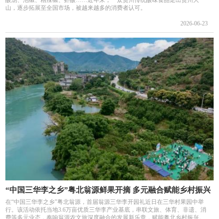
酸汤、泡椒、糟辣椒、虾酸……近年来，一众贵州传统酸味食品走出贵州大
山，逐步拓展至全国市场，被越来越多的消费者认可。
2026-06-23
“中国三华李之乡”粤北翁源鲜果开摘 多元融合赋能乡村振兴
在“中国三华李之乡”粤北翁源，首届翁源三华李开园礼近日在三华村果园中举
行。该活动依托当地3.6万亩优质三华李产业基底，串联文旅、体育、非遗、消
费等多元业态，奏响翁源农文旅深度融合的发展新乐章，赋能粤北乡村振兴。