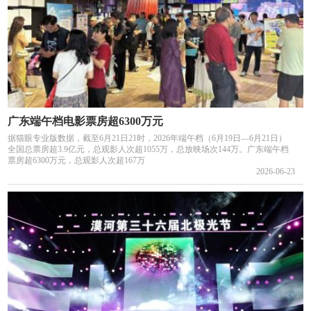
广东端午档电影票房超6300万元
据猫眼专业版数据，截至6月21日21时，2026年端午档（6月19日—6月21日）
全国总票房超3.9亿元，总观影人次超1055万，总放映场次144万。广东端午档
票房超6300万元，总观影人次超167万
2026-06-23