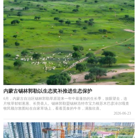
内蒙古锡林郭勒以生态奖补推进生态保护
6月，内蒙古自治区锡林郭勒草原迎来一年中最蓬勃的生长季，放眼望去，连
片牧草郁郁葱葱、长势喜人。锡林郭勒盟锡林浩特市宝力根苏木巴彦淖尔嘎查
牧民额尔敦图站在自家草场上，看着觅食的牛羊，满脸欣喜。
2026-06-23