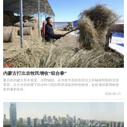
内蒙古打出农牧民增收“组合拳”
夏日的内蒙古草木葱茏、沃野铺绿。从河套平原的良田沃土到锡林郭勒的无垠
草原，从大兴安岭脚下的乡村小院到草原深处的特色牧场，处处涌动着增收致
富的蓬勃生机。
2026-06-23