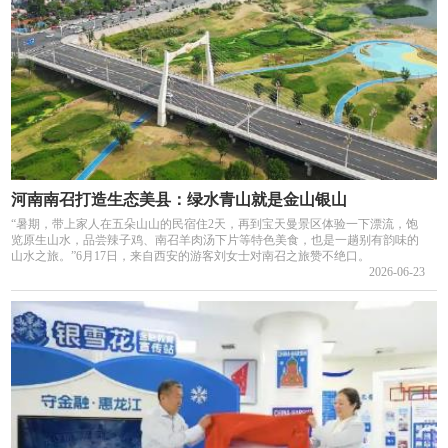
河南南召打造生态美县：绿水青山就是金山银山
“暑期，带上家人在五朵山山的民宿住2天，再到宝天曼景区体验一下漂流，饱
览原生山水，品尝辣子鸡、南召羊肉汤下片等特色美食，也是一趟别有韵味的
山水之旅。”6月17日，来自西安的游客刘女士对南召之旅赞不绝口。
2026-06-23