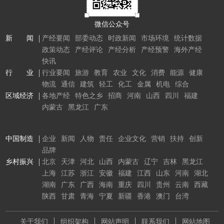
微信公众号
新 闻
产经要闻
部委动态
时政新闻
市场环境
统计数据
政策动态
产经评论
产经分析
产经预警
海外产经
快讯
行 业
行业要闻
旅游
教育
农业
文化
消费
能源
健康
物流
通信
建筑
轻工
化工
金属
机电
综合
区域经济
各地产经
特色之乡
招商
河南
山西
四川
福建
内蒙古
黑龙江
广东
中国制造
企业
新闻
人物
责任
企业文化
营销
扶持
创新
品牌
乡村振兴
北京
天津
河北
山西
内蒙古
辽宁
吉林
黑龙江
上海
江苏
浙江
安徽
福建
江西
山东
河南
湖北
湖南
广东
广西
海南
重庆
四川
贵州
云南
西藏
陕西
甘肃
青海
宁夏
新疆
香港
澳门
台湾
关于我们
组织架构
网站声明
联系我们
网站地图