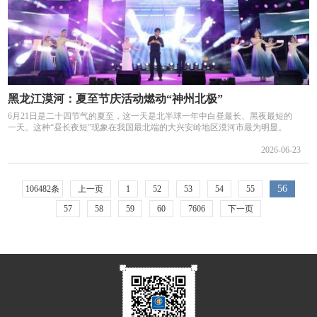
黑龙江漠河：夏至节庆活动燃动“神州北极”
6月21日是二十四节气的夏至，这一天是北半球一年中白昼最长、黑夜最短的
一天。这种“昼长夜短”现象在我国最北端的大兴安岭地区漠河市最为明显。
2026-06-23
56
106482条
上一页
1
52
53
54
55
57
58
59
60
7606
下一页