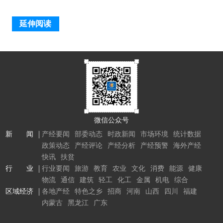
延伸阅读
微信公众号
新 闻
产经要闻
部委动态
时政新闻
市场环境
统计数据
政策动态
产经评论
产经分析
产经预警
海外产经
快讯
扶贫
行 业
行业要闻
旅游
教育
农业
文化
消费
能源
健康
物流
通信
建筑
轻工
化工
金属
机电
综合
区域经济
各地产经
特色之乡
招商
河南
山西
四川
福建
内蒙古
黑龙江
广东