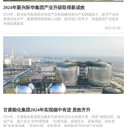
2024年新兴际华集团产业升级取得新成效
2024年，新兴际华集团坚持传统产业和战略性新兴产业两端发力，提升产业体
系现代化水平，紧紧围绕增强核心功能、提升核心竞争力，加速推进产业改造
升级提速提质。
2025-02-06
甘肃能化集团2024年实现稳中有进 质效齐升
2024年，甘肃能化集团紧扣服务甘肃省经济社会发展大局，按照“做精总部、做
强产业、做大实业”的管理思路、“以煤为基、多能互补、延链强链、绿色发
展”的发展战略、“巩固中部、东拓西进、协同联动”的区域产业布局