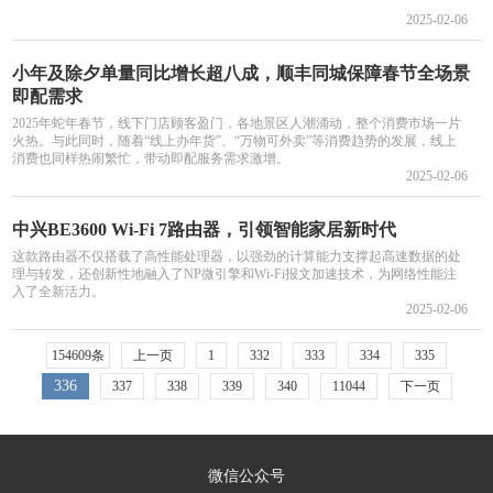
2025-02-06
小年及除夕单量同比增长超八成，顺丰同城保障春节全场景
即配需求
2025年蛇年春节，线下门店顾客盈门，各地景区人潮涌动，整个消费市场一片
火热。与此同时，随着“线上办年货”、“万物可外卖”等消费趋势的发展，线上
消费也同样热闹繁忙，带动即配服务需求激增。
2025-02-06
中兴BE3600 Wi-Fi 7路由器，引领智能家居新时代
这款路由器不仅搭载了高性能处理器，以强劲的计算能力支撑起高速数据的处
理与转发，还创新性地融入了NP微引擎和Wi-Fi报文加速技术，为网络性能注
入了全新活力。
2025-02-06
154609条
上一页
1
332
333
334
335
336
337
338
339
340
11044
下一页
微信公众号