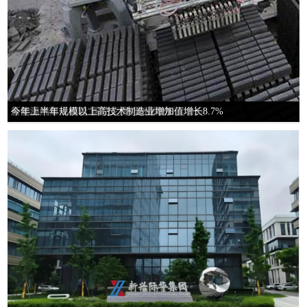
向“深”突破 向“新”攀高——从多个“之最”透...
中国重汽集团全年整车销量预计同比增长超10%
外资品牌撤出有因 国产工程机械品牌强势崛起
新能源汽车：四轮“国货之光”走俏海外
今年上半年规模以上高技术制造业增加值增长8.7%