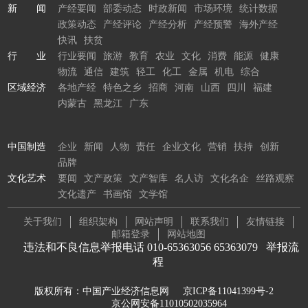
新 闻
产经要闻
部委动态
时政新闻
市场环境
统计数据
政策动态
产经评论
产经分析
产经预警
海外产经
快讯
扶贫
行 业
行业要闻
旅游
教育
农业
文化
消费
能源
健康
物流
通信
建筑
轻工
化工
金属
机电
综合
区域经济
各地产经
特色之乡
招商
河南
山西
四川
福建
内蒙古
黑龙江
广东
中国制造
企业
新闻
人物
责任
企业文化
营销
扶持
创新
品牌
文化艺术
要闻
文产政策
文产智库
名人访
文化名企
丝路观察
文化遗产
书画馆
文学馆
关于我们
组织架构
网站声明
联系我们
友情链接
邮箱登录
网站地图
违法和不良信息举报电话 010-65363056 65363079
举报流
程
版权所有：中国产业经济信息网
京ICP备11041399号-2
京公网安备11010502035964