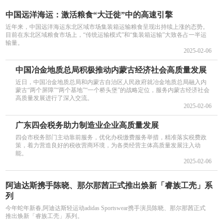
中国远洋海运：激活粮食“大迁徙”中的高速引擎
近年来，中国远洋海运东北区域市场集装箱运输粮食呈现出持续上涨的态势。
目前在东北区域粮食市场上，“传统运输模式”和“集装箱运输”大致各占一半运
输量。
2025-02-06
中国冶金地质总局积极推动内蒙古经济社会高质量发展
近日，中国冶金地质总局和内蒙古自治区人民政府就冶金地质总局融入内
蒙古“两个屏障”“两个基地”“一个桥头堡”的战略定位，服务内蒙古经济社会
高质量发展进行了深入交流。
2025-02-06
广东四会税务助力制造业企业高质量发展
四会市税务部门主动靠前服务，优化办税缴费服务举措，精准落实税费政
策，着力营造良好的税收营商环境，为各类经营主体高质量发展注入动
能。
2025-02-06
阿迪达斯携手陈晓、那尔那茜正式推出焕新「睿族工壳」系
列
今年蛇年新春,阿迪达斯轻运动adidas Sportswear携手演员陈晓、那尔那茜正式
推出焕新「睿族工壳」系列。