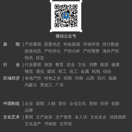
微信公众号
新 闻
产经要闻
部委动态
时政新闻
市场环境
统计数据
政策动态
产经评论
产经分析
产经预警
海外产经
快讯
扶贫
行 业
行业要闻
旅游
教育
农业
文化
消费
能源
健康
物流
通信
建筑
轻工
化工
金属
机电
综合
区域经济
各地产经
特色之乡
招商
河南
山西
四川
福建
内蒙古
黑龙江
广东
中国制造
企业
新闻
人物
责任
企业文化
营销
扶持
创新
品牌
文化艺术
要闻
文产政策
文产智库
名人访
文化名企
丝路观察
文化遗产
书画馆
文学馆