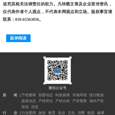
追究其相关法律责任的权力。凡转载文章及企业宣传资讯，
仅代表作者个人观点，不代表本网观点和立场。版权事宜请
联系：010-65363056。
延伸阅读
微信公众号
新 闻
产经要闻
部委动态
时政新闻
市场环境
统计数据
政策动态
产经评论
产经分析
产经预警
海外产经
快讯
扶贫
行 业
行业要闻
旅游
教育
农业
文化
消费
能源
健康