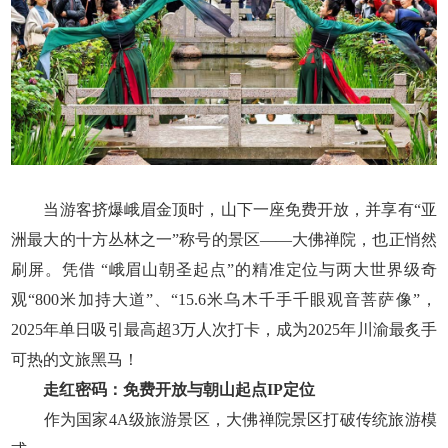
当游客挤爆峨眉金顶时，山下一座免费开放，并享有“亚
洲最大的十方丛林之一”称号的景区——大佛禅院，也正悄然
刷屏。凭借 “峨眉山朝圣起点”的精准定位与两大世界级奇
观“800米加持大道”、“15.6米乌木千手千眼观音菩萨像”，
2025年单日吸引最高超3万人次打卡，成为2025年川渝最炙手
可热的文旅黑马！
走红密码：免费开放与朝山起点IP定位
作为国家4A级旅游景区，大佛禅院景区打破传统旅游模