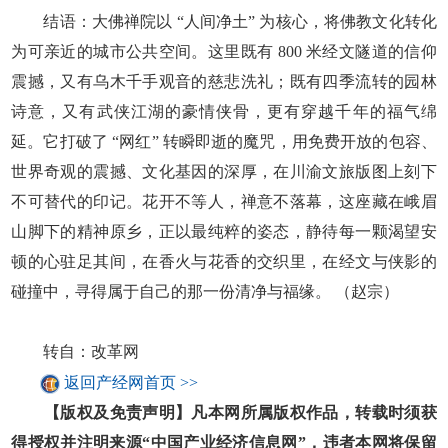
结语：大佛禅院以 “人间净土” 为核心，将佛教文化转化
为可亲近的城市公共空间。这里既有 800 米经文隧道的信仰
震撼，又有乌木千手观音的慈悲洗礼；既有四季流转的园林
诗意，又有武侠江湖的豪情侠骨，更有穿越千年的福气绵
延。它打破了 “网红” 转瞬即逝的魔咒，用免费开放的包容、
世界奇观的震撼、文化基因的深厚，在川渝文旅版图上刻下
不可替代的印记。花开不等人，禅意不落幕，这座藏在峨眉
山脚下的精神原乡，正以最纯粹的姿态，静待每一颗渴望安
顿的心驻足其间，在香火与花香的交织里，在经文与侠影的
碰撞中，寻得属于自己的那一份清净与福缘。 （赵宗）
转自：改革网
返回产经网首页 >>
【版权及免责声明】凡本网所属版权作品，转载时须获
得授权并注明来源“中国产业经济信息网”，违者本网将保留