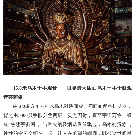
15.6米乌木千手观音——世界最大四面乌木千手千眼观
音菩萨像
由500多方东方神木乌木雕琢而成。四面88臂各执法器，
背光由3000只手眼分叠两层，灵光四射，直至宇宙万物，组
成“慈悲宇宙网”。当香火的轻烟从像前飘过，乌木的沉静与
神性的空灵交织在一起，让人在仰望的瞬间，既被这世间最