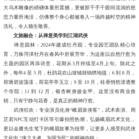
大乌木雕像的磅礴体量所震撼，更被那千手千眼间流淌的慈
悲力量所淹没，仿佛整个身心都被卷入一场跨越时空的精神
洗礼，令人顿生敬畏。
文旅融合：从禅意美学到江湖武侠
禅意园林：2024年建成牡丹园，专业园艺团队精心培
育，万株菏泽牡丹在春风中舒展芳华，为这座以自然疗愈为
主题的园区再添诗意，花期从3月持续至4月上旬。除此之
外，每年4 至 5 月，杜鹃花在山坡铺就锦绣地毯；6 到 8 月，
荷塘碧波荡漾，荷花亭亭玉立；9 至 10 月，桂香悄然浸透整
个寺院；11 到 12 月，银杏树身披金甲。这里没有商业推
销，只有宁静与花香，是真正的精神疗愈。
武侠狂欢：专业演员化身“峨眉派侠客”，武术表演、周
芷若NPC互动打卡区等引爆拍照热潮，弘扬峨眉武术文化，
更以金庸先生笔下的峨眉故事为纽带，让更多人感受到武侠
文化中 “侠之大者，为国为民” 的精神内核；