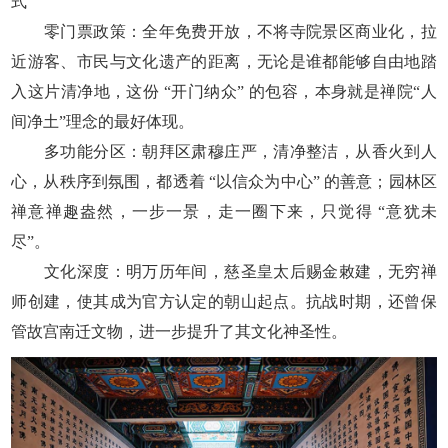
式
零门票政策：全年免费开放，不将寺院景区商业化，拉
近游客、市民与文化遗产的距离，无论是谁都能够自由地踏
入这片清净地，这份 “开门纳众” 的包容，本身就是禅院“人
间净土”理念的最好体现。
多功能分区：朝拜区肃穆庄严，清净整洁，从香火到人
心，从秩序到氛围，都透着 “以信众为中心” 的善意；园林区
禅意禅趣盎然，一步一景，走一圈下来，只觉得 “意犹未
尽”。
文化深度：明万历年间，慈圣皇太后赐金敕建，无穷禅
师创建，使其成为官方认定的朝山起点。抗战时期，还曾保
管故宫南迁文物，进一步提升了其文化神圣性。