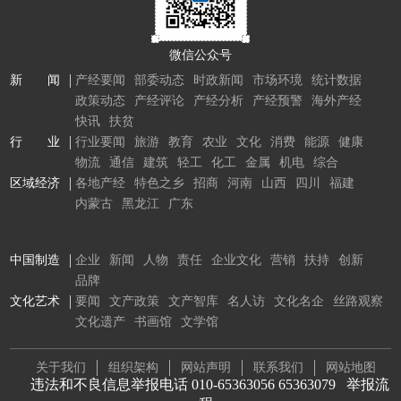
微信公众号
新 闻
产经要闻
部委动态
时政新闻
市场环境
统计数据
政策动态
产经评论
产经分析
产经预警
海外产经
快讯
扶贫
行 业
行业要闻
旅游
教育
农业
文化
消费
能源
健康
物流
通信
建筑
轻工
化工
金属
机电
综合
区域经济
各地产经
特色之乡
招商
河南
山西
四川
福建
内蒙古
黑龙江
广东
中国制造
企业
新闻
人物
责任
企业文化
营销
扶持
创新
品牌
文化艺术
要闻
文产政策
文产智库
名人访
文化名企
丝路观察
文化遗产
书画馆
文学馆
关于我们
组织架构
网站声明
联系我们
网站地图
违法和不良信息举报电话 010-65363056 65363079
举报流