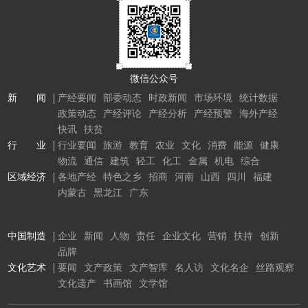
微信公众号
新 闻
产经要闻
部委动态
时政新闻
市场环境
统计数据
政策动态
产经评论
产经分析
产经预警
海外产经
快讯
扶贫
行 业
行业要闻
旅游
教育
农业
文化
消费
能源
健康
物流
通信
建筑
轻工
化工
金属
机电
综合
区域经济
各地产经
特色之乡
招商
河南
山西
四川
福建
内蒙古
黑龙江
广东
中国制造
企业
新闻
人物
责任
企业文化
营销
扶持
创新
品牌
文化艺术
要闻
文产政策
文产智库
名人访
文化名企
丝路观察
文化遗产
书画馆
文学馆