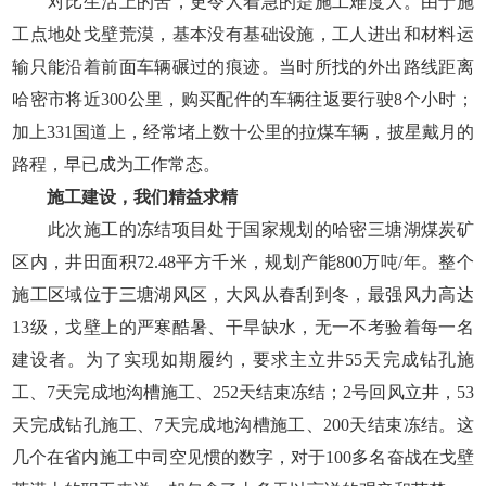
对比生活上的苦，更令人着急的是施工难度大。由于施
工点地处戈壁荒漠，基本没有基础设施，工人进出和材料运
输只能沿着前面车辆碾过的痕迹。当时所找的外出路线距离
哈密市将近300公里，购买配件的车辆往返要行驶8个小时；
加上331国道上，经常堵上数十公里的拉煤车辆，披星戴月的
路程，早已成为工作常态。
施工建设，我们精益求精
此次施工的冻结项目处于国家规划的哈密三塘湖煤炭矿
区内，井田面积72.48平方千米，规划产能800万吨/年。整个
施工区域位于三塘湖风区，大风从春刮到冬，最强风力高达
13级，戈壁上的严寒酷暑、干旱缺水，无一不考验着每一名
建设者。为了实现如期履约，要求主立井55天完成钻孔施
工、7天完成地沟槽施工、252天结束冻结；2号回风立井，53
天完成钻孔施工、7天完成地沟槽施工、200天结束冻结。这
几个在省内施工中司空见惯的数字，对于100多名奋战在戈壁