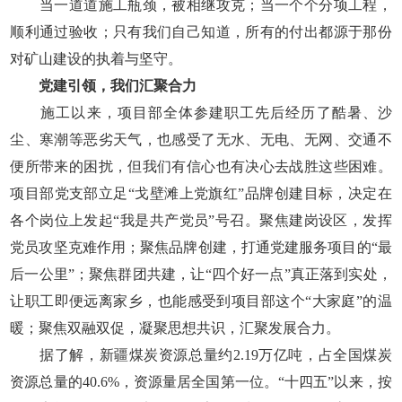
当一道道施工瓶颈，被相继攻克；当一个个分项工程，
顺利通过验收；只有我们自己知道，所有的付出都源于那份
对矿山建设的执着与坚守。
党建引领，我们汇聚合力
施工以来，项目部全体参建职工先后经历了酷暑、沙
尘、寒潮等恶劣天气，也感受了无水、无电、无网、交通不
便所带来的困扰，但我们有信心也有决心去战胜这些困难。
项目部党支部立足“戈壁滩上党旗红”品牌创建目标，决定在
各个岗位上发起“我是共产党员”号召。聚焦建岗设区，发挥
党员攻坚克难作用；聚焦品牌创建，打通党建服务项目的“最
后一公里”；聚焦群团共建，让“四个好一点”真正落到实处，
让职工即便远离家乡，也能感受到项目部这个“大家庭”的温
暖；聚焦双融双促，凝聚思想共识，汇聚发展合力。
据了解，新疆煤炭资源总量约2.19万亿吨，占全国煤炭
资源总量的40.6%，资源量居全国第一位。“十四五”以来，按