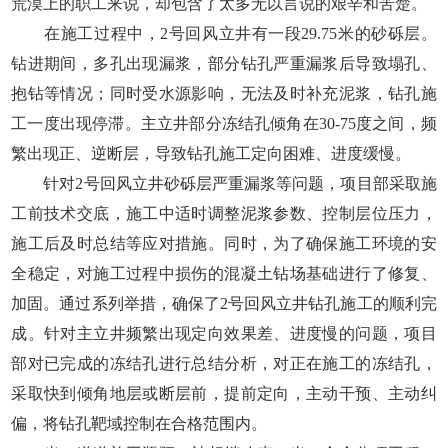
荒漠上的职工来说，却包含了太多无以言说的艰辛和苦楚。
在施工过程中，2号回风立井有一段29.75米的砂砾层。
钻进期间，多孔出现漏浆，部分钻孔严重漏浆后导致塌孔、
抱钻等情况；同时受水源影响，无法及时补充泥浆，钻孔施
工一度出现停滞。主立井部分冻结孔倾角在30-75度之间，频
繁出现正、逆断层，导致钻孔施工定向困难、进度缓慢。
针对2号回风立井砂砾层严重漏浆等问题，项目部采取施
工前技术交底，施工中适时调整泥浆参数、控制层位压力，
施工后及时总结等应对措施。同时，为了确保施工环境的安
全稳定，对施工过程中损伤的混凝土钻场基础进行了修复、
加固。通过系列举措，确保了2号回风立井钻孔施工的顺利完
成。针对主立井频繁出现定向效果差、进度慢的问题，项目
部对已完成的冻结孔进行总结分析，对正在施工的冻结孔，
采取快到倾角地层或断层前，提前定向，主动干预、主动纠
偏，将钻孔靶域控制在合格范围内。