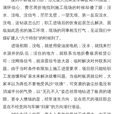
满怀信心、费尽周折地找到施工现场的时候却傻了眼：没
水、没电、没信号，茫茫戈壁，一望无垠。第一反应没水、
没电，这钻该怎么打，职工进场后的饮食起居怎么解决。面
临如此恶劣的施工环境，现场的同事相互打气，见证我们中
煤矿建人“六个特别”的时候到了。
进场初期，没电，就使用柴油发电机；没水，就找来打
水源井的队伍；没住的地方，就联系当地折叠板房租赁公
司；没网络信号，就添置信号放大器，临时解决对外联系问
题。由于当时条件有限加上施工进度要求，项目部只能给职
工发放馕和矿泉水来解决就餐问题。当临时板房就位时，大
家本以为再也不要饱受风沙“吹拂”，可突袭的扬尘丝毫没有
消减半分的气势，以“无孔不入”姿态丝滑地钻进了板房的缝
隙。更令人懊恼的是，经常迷失方向，近在咫尺的项目部总
是在不经意间与车辆“归家”的方向渐行渐远。