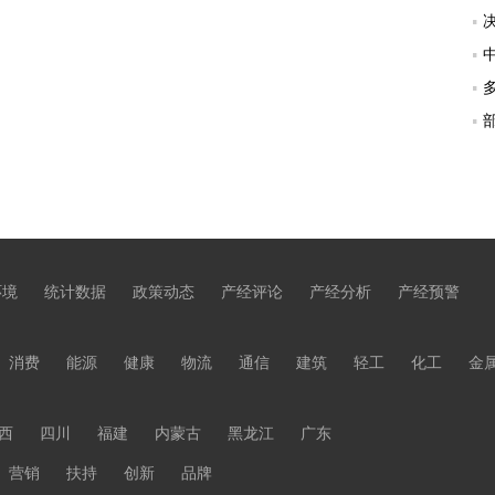
环境
统计数据
政策动态
产经评论
产经分析
产经预警
消费
能源
健康
物流
通信
建筑
轻工
化工
金
西
四川
福建
内蒙古
黑龙江
广东
营销
扶持
创新
品牌