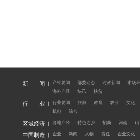
产经要闻
部委动态
时政新闻
市场
新 闻
海外产经
快讯
扶贫
行业要闻
旅游
教育
农业
文化
行 业
机电
综合
各地产经
特色之乡
招商
河南
山
区域经济
企业
新闻
人物
责任
企业文化
中国制造