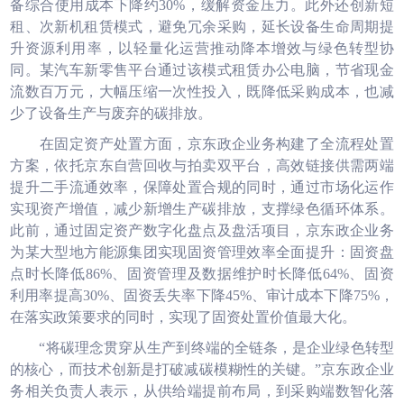
备综合使用成本下降约30%，缓解资金压力。此外还创新短
租、次新机租赁模式，避免冗余采购，延长设备生命周期提
升资源利用率，以轻量化运营推动降本增效与绿色转型协
同。某汽车新零售平台通过该模式租赁办公电脑，节省现金
流数百万元，大幅压缩一次性投入，既降低采购成本，也减
少了设备生产与废弃的碳排放。
在固定资产处置方面，京东政企业务构建了全流程处置
方案，依托京东自营回收与拍卖双平台，高效链接供需两端
提升二手流通效率，保障处置合规的同时，通过市场化运作
实现资产增值，减少新增生产碳排放，支撑绿色循环体系。
此前，通过固定资产数字化盘点及盘活项目，京东政企业务
为某大型地方能源集团实现固资管理效率全面提升：固资盘
点时长降低86%、固资管理及数据维护时长降低64%、固资
利用率提高30%、固资丢失率下降45%、审计成本下降75%，
在落实政策要求的同时，实现了固资处置价值最大化。
“将碳理念贯穿从生产到终端的全链条，是企业绿色转型
的核心，而技术创新是打破减碳模糊性的关键。”京东政企业
务相关负责人表示，从供给端提前布局，到采购端数智化落