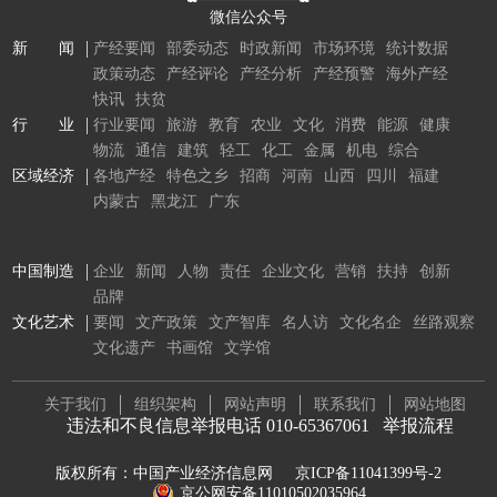
微信公众号
新 闻
产经要闻
部委动态
时政新闻
市场环境
统计数据
政策动态
产经评论
产经分析
产经预警
海外产经
快讯
扶贫
行 业
行业要闻
旅游
教育
农业
文化
消费
能源
健康
物流
通信
建筑
轻工
化工
金属
机电
综合
区域经济
各地产经
特色之乡
招商
河南
山西
四川
福建
内蒙古
黑龙江
广东
中国制造
企业
新闻
人物
责任
企业文化
营销
扶持
创新
品牌
文化艺术
要闻
文产政策
文产智库
名人访
文化名企
丝路观察
文化遗产
书画馆
文学馆
关于我们
组织架构
网站声明
联系我们
网站地图
违法和不良信息举报电话 010-65367061
举报流程
版权所有：中国产业经济信息网
京ICP备11041399号-2
京公网安备11010502035964