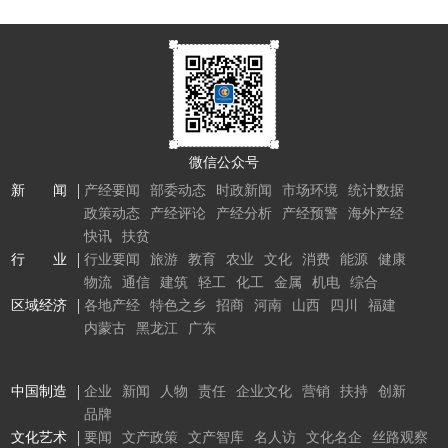
微信公众号
新 闻
产经要闻
部委动态
时政新闻
市场环境
统计数据
政策动态
产经评论
产经分析
产经预警
海外产经
快讯
扶贫
行 业
行业要闻
旅游
教育
农业
文化
消费
能源
健康
物流
通信
建筑
轻工
化工
金属
机电
综合
区域经济
各地产经
特色之乡
招商
河南
山西
四川
福建
内蒙古
黑龙江
广东
中国制造
企业
新闻
人物
责任
企业文化
营销
扶持
创新
品牌
文化艺术
要闻
文产政策
文产智库
名人访
文化名企
丝路观察