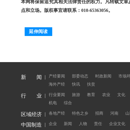
本网将保留追究其相关法律责任的权力。凡转载文章
点和立场。版权事宜请联系：010-65363056。
延伸阅读
产经要闻
部委动态
时政新闻
市场
新 闻
海外产经
快讯
扶贫
行业要闻
旅游
教育
农业
文化
行 业
机电
综合
各地产经
特色之乡
招商
河南
山
区域经济
企业
新闻
人物
责任
企业文化
中国制造