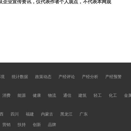
及企业宣传资讯，仅代表作者个人观点，不代表本网观
环境
统计数据
政策动态
产经评论
产经分析
产经预警
消费
能源
健康
物流
通信
建筑
轻工
化工
金
西
四川
福建
内蒙古
黑龙江
广东
营销
扶持
创新
品牌