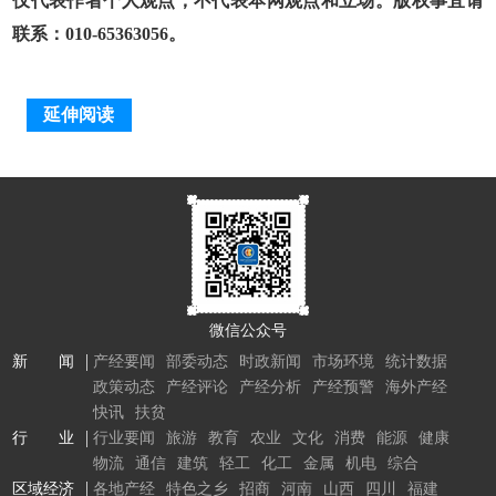
仅代表作者个人观点，不代表本网观点和立场。版权事宜请
联系：010-65363056。
延伸阅读
微信公众号
新 闻
产经要闻
部委动态
时政新闻
市场环境
统计数据
政策动态
产经评论
产经分析
产经预警
海外产经
快讯
扶贫
行 业
行业要闻
旅游
教育
农业
文化
消费
能源
健康
物流
通信
建筑
轻工
化工
金属
机电
综合
区域经济
各地产经
特色之乡
招商
河南
山西
四川
福建