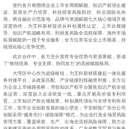
签约各方将围绕企业上市全周期赋能、知识产权强企建
设、新质生产力培育、科技研发风险防控、科企国际化布
局、两业融合示范落地、品牌与资源赋能七大核心领域开展
深度协作，为艾科新材提供从科创属性认定、上市合规辅
导、知识产权战略布局，到研发风险全流程保障、海外市场
拓展赋能的一揽子专业服务，全方位夯实企业上市根基，持
续强化核心竞争优势。
此次合作中，各方充分发挥专业优势与资源禀赋，形成
了“枢纽统筹、专业支撑、协同发力”的高效赋能格局。
大湾区中心作为超级枢纽，为艾科新材搭建起一体化服
务对接平台，从政策匹配、产业链接到投融资对接，全方位
为企业上市铺路搭桥；湾创知识产权平台聚焦知识产权全链
条运营，深度嵌入企业研发一线，重点开展高价值专利培
育、上市知识产权合规核查、科创属性强化与全球专利布局
工作，筑牢企业创新发展的核心壁垒；平安财险广东分公司
创新采用“服务先行+保险保障”模式，为企业打造全场景风险
管理方案，覆盖研发、生产、出海全流程风险保障，助力企
业构建完善的全周期风险防控体系；广东省数字贸易与服务