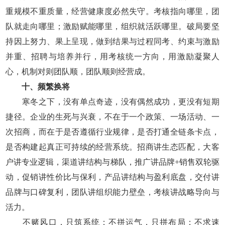
重规模不重质量，经营健康度必然失守。考核指向哪里，团
队就走向哪里；激励赋能哪里，组织就活跃哪里。破局要坚
持因上努力、果上呈现，做到结果与过程同考、约束与激励
并重、招聘与培养并行，用考核统一方向，用激励凝聚人
心，机制对则团队顺，团队顺则经营成。
十、频繁换将
寒冬之下，没有单点奇迹，没有偶然成功，更没有短期
捷径。企业的生死与兴衰，不在于一个政策、一场活动、一
次招商，而在于是否遵循行业规律，是否打通全链条卡点，
是否构建起真正可持续的经营系统。招商讲生态匹配，大客
户讲专业逻辑，渠道讲结构与梯队，推广讲品牌+销售双轮驱
动，促销讲性价比与保利，产品讲结构与盈利底盘，交付讲
品牌与口碑复利，团队讲组织能力壁垒，考核讲战略导向与
活力。
不赌风口，只筑系统；不拼运气，只拼布局；不求速