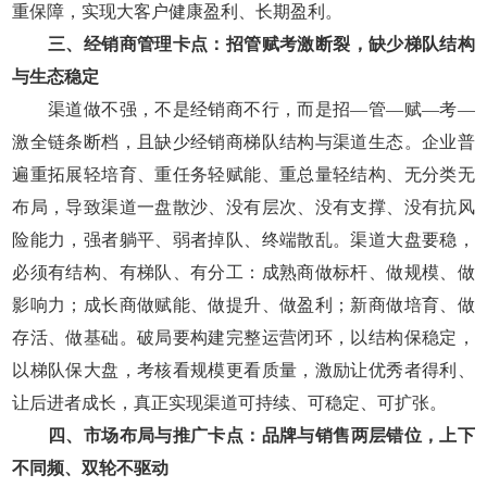
重保障，实现大客户健康盈利、长期盈利。
三、经销商管理卡点：招管赋考激断裂，缺少梯队结构
与生态稳定
渠道做不强，不是经销商不行，而是招—管—赋—考—
激全链条断档，且缺少经销商梯队结构与渠道生态。企业普
遍重拓展轻培育、重任务轻赋能、重总量轻结构、无分类无
布局，导致渠道一盘散沙、没有层次、没有支撑、没有抗风
险能力，强者躺平、弱者掉队、终端散乱。渠道大盘要稳，
必须有结构、有梯队、有分工：成熟商做标杆、做规模、做
影响力；成长商做赋能、做提升、做盈利；新商做培育、做
存活、做基础。破局要构建完整运营闭环，以结构保稳定，
以梯队保大盘，考核看规模更看质量，激励让优秀者得利、
让后进者成长，真正实现渠道可持续、可稳定、可扩张。
四、市场布局与推广卡点：品牌与销售两层错位，上下
不同频、双轮不驱动