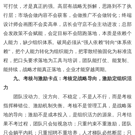
可打仗，才是真正的强。高层有战略无拆解，思路到不了执
行层；市场会做内容不会获客，会做推广不会做转化；终端
设计师会画图不会卖高单，店长会守店不会主动进攻；总部
会发政策不会赋能，会定目标不会陪跑落地，本质是依赖个
人能力，缺少组织体系。破局必须从“强人依赖”转向“体系依
赖”，把个人能力转化为组织能力，把零散经验固化为标准流
程，把口头要求落地为工具与培训，团队能打仗、能复制、
能持续，战略才能真正落地，企业才能穿越周期。
九、考核与激励卡点：考核定战略导向，激励定组织活
力
团队没动力、没方向、不稳定，不是人不行，而是考核
指挥棒错位、激励机制失衡。考核不是管理工具，是战略落
地的导向；激励不是成本投入，是组织活力的源泉。只考结
果不考过程，团队只会短视急功；只重约束不重激励，团队
只会躺平内耗；只重招聘不重培养，人才梯队必然断层；只