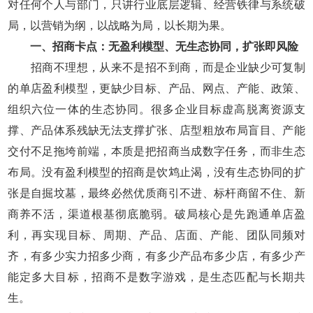
对任何个人与部门，只讲行业底层逻辑、经营铁律与系统破
局，以营销为纲，以战略为局，以长期为果。
一、招商卡点：无盈利模型、无生态协同，扩张即风险
招商不理想，从来不是招不到商，而是企业缺少可复制
的单店盈利模型，更缺少目标、产品、网点、产能、政策、
组织六位一体的生态协同。很多企业目标虚高脱离资源支
撑、产品体系残缺无法支撑扩张、店型粗放布局盲目、产能
交付不足拖垮前端，本质是把招商当成数字任务，而非生态
布局。没有盈利模型的招商是饮鸩止渴，没有生态协同的扩
张是自掘坟墓，最终必然优质商引不进、标杆商留不住、新
商养不活，渠道根基彻底脆弱。破局核心是先跑通单店盈
利，再实现目标、周期、产品、店面、产能、团队同频对
齐，有多少实力招多少商，有多少产品布多少店，有多少产
能定多大目标，招商不是数字游戏，是生态匹配与长期共
生。