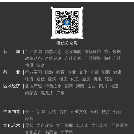
微信公众号
新 闻
产经要闻
部委动态
时政新闻
市场环境
统计数据
政策动态
产经评论
产经分析
产经预警
海外产经
快讯
扶贫
行 业
行业要闻
旅游
教育
农业
文化
消费
能源
健康
物流
通信
建筑
轻工
化工
金属
机电
综合
区域经济
各地产经
特色之乡
招商
河南
山西
四川
福建
内蒙古
黑龙江
广东
中国制造
企业
新闻
人物
责任
企业文化
营销
扶持
创新
品牌
文化艺术
要闻
文产政策
文产智库
名人访
文化名企
丝路观察
文化遗产
书画馆
文学馆