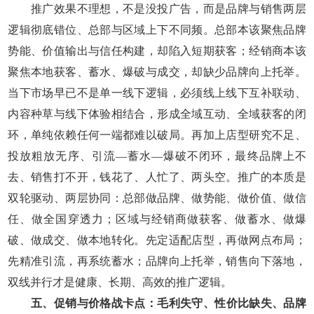
推广效果不理想，不是没投广告，而是品牌与销售两层
逻辑彻底错位、总部与区域上下不同频。总部本该聚焦品牌
势能、价值输出与信任构建，却陷入短期获客；经销商本该
聚焦本地获客、蓄水、爆破与成交，却缺少品牌向上托举。
当下市场早已不是单一线下逻辑，必须线上线下互补联动、
内容种草与线下体验相结合，形成全域互动、全域获客的闭
环，单纯依赖任何一端都难以破局。再加上店型研究不足、
投放粗放无序、引流—蓄水—爆破不闭环，最终品牌上不
去、销售打不开，钱花了、人忙了、两头空。推广的本质是
双轮驱动、两层协同：总部做品牌、做势能、做价值、做信
任、做全国穿透力；区域与经销商做获客、做蓄水、做爆
破、做成交、做本地转化。先定适配店型，再做网点布局；
先精准引流，再系统蓄水；品牌向上托举，销售向下落地，
双线并行才是健康、长期、高效的推广逻辑。
五、促销与价格战卡点：毛利失守、性价比缺失、品牌