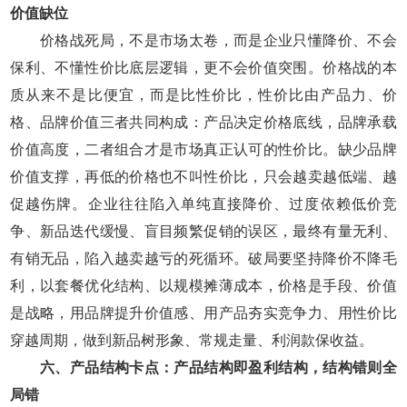
价值缺位
价格战死局，不是市场太卷，而是企业只懂降价、不会
保利、不懂性价比底层逻辑，更不会价值突围。价格战的本
质从来不是比便宜，而是比性价比，性价比由产品力、价
格、品牌价值三者共同构成：产品决定价格底线，品牌承载
价值高度，二者组合才是市场真正认可的性价比。缺少品牌
价值支撑，再低的价格也不叫性价比，只会越卖越低端、越
促越伤牌。企业往往陷入单纯直接降价、过度依赖低价竞
争、新品迭代缓慢、盲目频繁促销的误区，最终有量无利、
有销无品，陷入越卖越亏的死循环。破局要坚持降价不降毛
利，以套餐优化结构、以规模摊薄成本，价格是手段、价值
是战略，用品牌提升价值感、用产品夯实竞争力、用性价比
穿越周期，做到新品树形象、常规走量、利润款保收益。
六、产品结构卡点：产品结构即盈利结构，结构错则全
局错