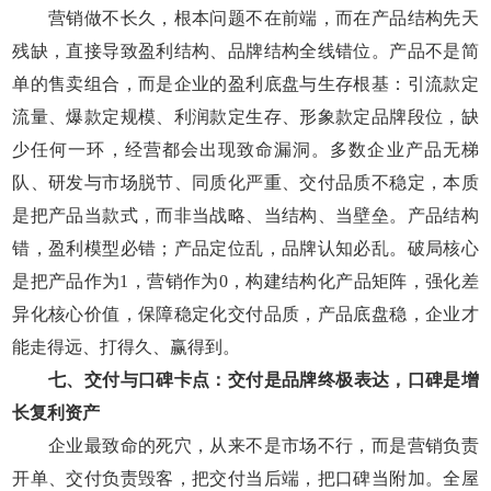
营销做不长久，根本问题不在前端，而在产品结构先天
残缺，直接导致盈利结构、品牌结构全线错位。产品不是简
单的售卖组合，而是企业的盈利底盘与生存根基：引流款定
流量、爆款定规模、利润款定生存、形象款定品牌段位，缺
少任何一环，经营都会出现致命漏洞。多数企业产品无梯
队、研发与市场脱节、同质化严重、交付品质不稳定，本质
是把产品当款式，而非当战略、当结构、当壁垒。产品结构
错，盈利模型必错；产品定位乱，品牌认知必乱。破局核心
是把产品作为1，营销作为0，构建结构化产品矩阵，强化差
异化核心价值，保障稳定化交付品质，产品底盘稳，企业才
能走得远、打得久、赢得到。
七、交付与口碑卡点：交付是品牌终极表达，口碑是增
长复利资产
企业最致命的死穴，从来不是市场不行，而是营销负责
开单、交付负责毁客，把交付当后端，把口碑当附加。全屋