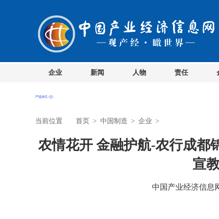
企业
新闻
人物
责任
当前位置
首页
>
中国制造
>
企业
>
农情花开 金融护航-农行成
宣
中国产业经济信息网 时