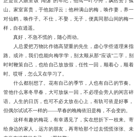
正是世人眼里该“闯荡”的年纪，他驾一叶小舟，飘然去了孤
山。家室富贵，于他如浮云；他种满山的梅，唤作妻，养一
对仙鹤，唤作子。不仕，不娶，无子，便真同那山间的梅一
样，自在逍遥。
真好，不急不慌的，随心而动。
人总爱把万物比作德高望重的先生，虚心学些道理来指
路。或许，我们也能向梅学学，别太顺从那“应该”二字，别
时时鞭策自己，也给自己放放假，任性一回，顺着心，顺着
时。哎呀，怎么又在学习了。
什么都别想了。花有自己的季节，人也有自己的节奏。
管他什么寒冬早春，大可放纵一回，不必理会旁人的闲言碎
语。人生的日历，也可不必太放在心上，有轨可依是好事，
但偶尔试试不一样的——早春的晚梅依旧是梅，不会变的。
这样有趣的梅花，有幸遇见了，实在想折下一枝来。寄
给身边的家人，远方的朋友，再寄给那个过去慌慌张张、未