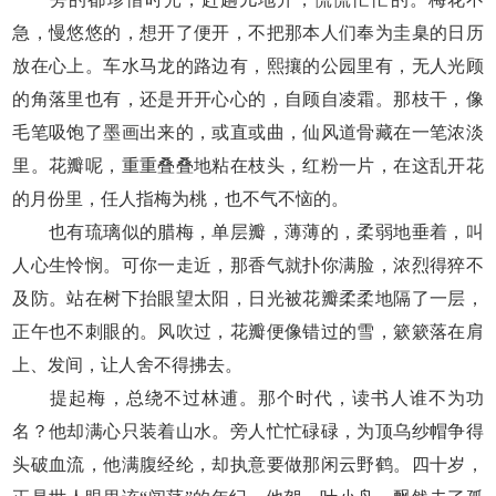
急，慢悠悠的，想开了便开，不把那本人们奉为圭臬的日历
放在心上。车水马龙的路边有，熙攘的公园里有，无人光顾
的角落里也有，还是开开心心的，自顾自凌霜。那枝干，像
毛笔吸饱了墨画出来的，或直或曲，仙风道骨藏在一笔浓淡
里。花瓣呢，重重叠叠地粘在枝头，红粉一片，在这乱开花
的月份里，任人指梅为桃，也不气不恼的。
也有琉璃似的腊梅，单层瓣，薄薄的，柔弱地垂着，叫
人心生怜悯。可你一走近，那香气就扑你满脸，浓烈得猝不
及防。站在树下抬眼望太阳，日光被花瓣柔柔地隔了一层，
正午也不刺眼的。风吹过，花瓣便像错过的雪，簌簌落在肩
上、发间，让人舍不得拂去。
提起梅，总绕不过林逋。那个时代，读书人谁不为功
名？他却满心只装着山水。旁人忙忙碌碌，为顶乌纱帽争得
头破血流，他满腹经纶，却执意要做那闲云野鹤。四十岁，