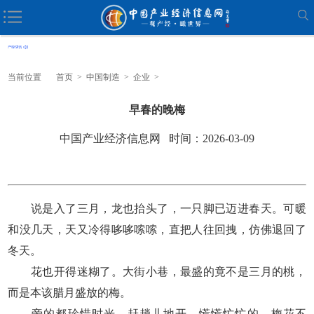
当前位置
首页
>
中国制造
>
企业
>
早春的晚梅
中国产业经济信息网 时间：2026-03-09
说是入了三月，龙也抬头了，一只脚已迈进春天。可暖
和没几天，天又冷得哆哆嗦嗦，直把人往回拽，仿佛退回了
冬天。
花也开得迷糊了。大街小巷，最盛的竟不是三月的桃，
而是本该腊月盛放的梅。
旁的都珍惜时光，赶趟儿地开，慌慌忙忙的。梅花不